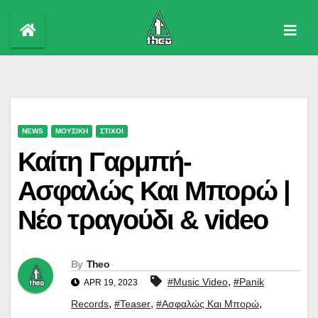
Skip
to
content
NEWS
ΜΟΥΣΙΚΗ
ΣΤΙΧΟΙ
Καίτη Γαρμπή-
Ασφαλώς Και Μπορώ |
Νέο τραγούδι & video
By
Theo
,
#Music Video
#Panik
APR 19, 2023
,
,
,
Records
#Teaser
#Ασφαλώς Και Μπορώ