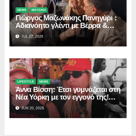
NEWS
ΜΟΥΣΙΚΗ
Γιώργος Μαζωνάκης Πανηγύρι :
Αδιανόητο γλέντι με Βέρρα &
Σαλέα
JUL 27, 2026
LIFESTYLE
NEWS
Άννα Βίσση: Έτσι γυμνάζεται στη
Νέα Υόρκη με τον εγγονό της!
(Δείτε το βίντεο)
JUN 20, 2026