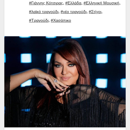
,
,
,
#Γιάννης Κότσιρας
#Ελλάδα
#Ελληνική Μουσική
,
,
,
#λαϊκό τραγούδι
#νέο τραγούδι
#Στίχοι
,
#Τραγούδι
#Χασάπικο