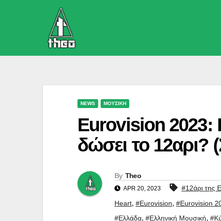
Skip
to
content
NEWS
ΜΟΥΣΙΚΗ
Eurovision 2023:
δώσει το 12αρι? 
By
Theo
#12άρι της 
APR 20, 2023
,
,
Heart
#Eurovision
#Eurovision 2
,
,
#Ελλάδα
#Ελληνική Μουσική
#Κ