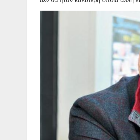
δεν θα ήταν καλύτερη όποια άλλη 