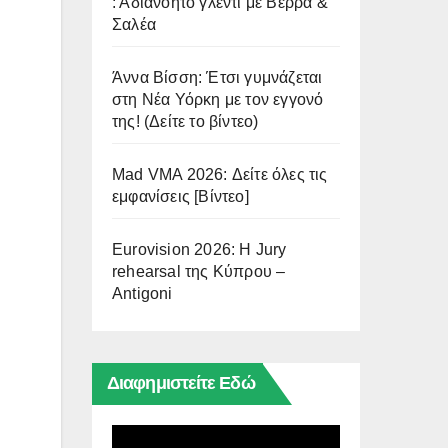
: Αδιανόητο γλέντι με Βέρρα &
Σαλέα
Άννα Βίσση: Έτσι γυμνάζεται
στη Νέα Υόρκη με τον εγγονό
της! (Δείτε το βίντεο)
Mad VMA 2026: Δείτε όλες τις
εμφανίσεις [Βίντεο]
Eurovision 2026: Η Jury
rehearsal της Κύπρου –
Antigoni
Διαφημιστείτε Εδώ