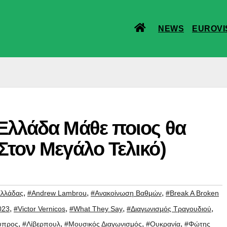
NEWS
EUROVI
 Ελλάδα Μάθε ποιος θα
(Στον Μεγάλο Τελικό)
,
,
,
Ελλάδας
#Andrew Lambrou
#Aνακοίνωση Bαθμών
#Break A Broken
,
,
,
,
023
#Victor Vernicos
#What They Say
#Διαγωνισμός Τραγουδιού
,
,
,
,
ύπρος
#Λίβερπουλ
#Μουσικός Διαγωνισμός
#Ουκρανία
#Φώτης