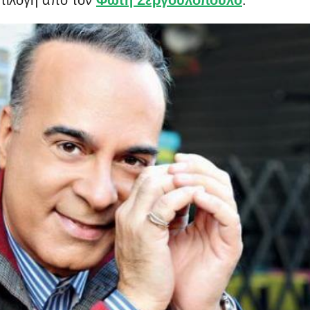
επιλογή από τον
Φώτη Σεργουλόπουλο
.