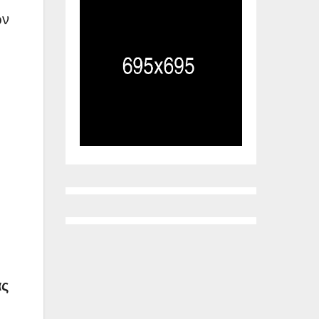
ων
ας