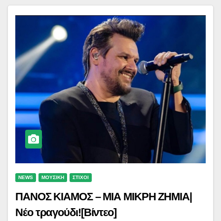
NEWS
ΜΟΥΣΙΚΗ
ΣΤΙΧΟΙ
ΠΑΝΟΣ ΚΙΑΜΟΣ – ΜΙΑ ΜΙΚΡΗ ΖΗΜΙΑ|
Νέο τραγούδι![Βίντεο]