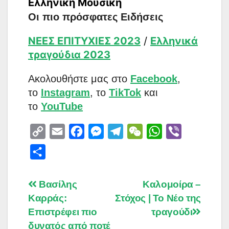
Ελληνική Μουσική
Οι πιο πρόσφατες Ειδήσεις
ΝΕΕΣ ΕΠΙΤΥΧΙΕΣ 2023
/
Ελληνικά
τραγούδια 2023
Aκολουθήστε μας στο
Facebook
,
το
Instagram
, το
TikTok
και
το
YouTube
C
E
F
M
T
W
W
V
o
m
a
e
e
e
h
i
S
p
a
c
s
l
C
a
b
h
y
i
e
s
e
h
t
e
a
Post
Βασίλης
Καλομοίρα –
L
l
b
e
g
a
s
r
Καρράς:
Στόχος | Το Νέο της
r
navigation
i
o
n
r
t
A
Επιστρέφει πιο
τραγούδι
e
n
o
g
a
p
δυνατός από ποτέ