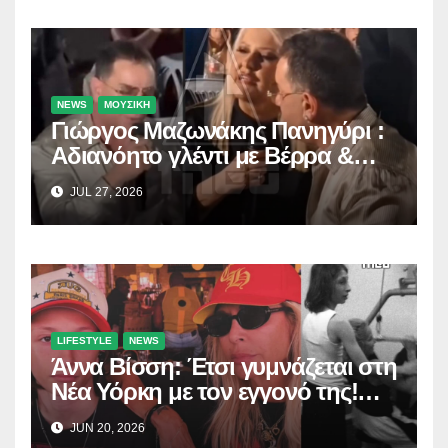
NEWS
ΜΟΥΣΙΚΗ
Γιώργος Μαζωνάκης Πανηγύρι :
Αδιανόητο γλέντι με Βέρρα &
Σαλέα
JUL 27, 2026
LIFESTYLE
NEWS
Άννα Βίσση: Έτσι γυμνάζεται στη
Νέα Υόρκη με τον εγγονό της!
(Δείτε το βίντεο)
JUN 20, 2026