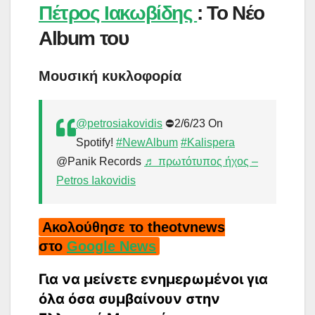
Πέτρος Ιακωβίδης
: Το Νέο
Album του
Μουσική κυκλοφορία
@petrosiakovidis
⛔️2/6/23 On
Spotify!
#NewAlbum
#Kalispera
@Panik Records
♬ πρωτότυπος ήχος –
Petros Iakovidis
Ακολούθησε το theotvnews
στο
Google News
Για να μείνετε ενημερωμένοι για
όλα όσα συμβαίνουν στην