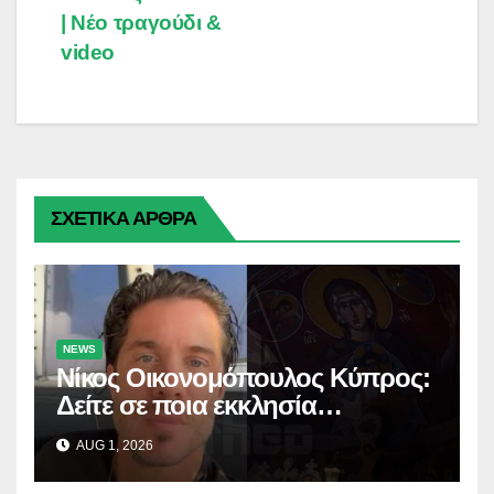
| Νέο τραγούδι &
k
k
e
m
p
video
r
ΣΧΕΤΙΚΑ ΑΡΘΡΑ
NEWS
Νίκος Οικονομόπουλος Κύπρος:
Δείτε σε ποια εκκλησία
προσκύνησε!
AUG 1, 2026