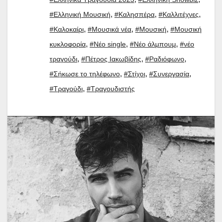
,
,
,
#Ελληνική Μουσική
#Καλησπέρα
#Καλλιτέχνες
,
,
,
#Καλοκαίρι
#Μουσικά νέα
#Μουσική
#Μουσική
,
,
,
κυκλοφορία
#Νέο single
#Νέο άλμπουμ
#νέο
,
,
,
τραγούδι
#Πέτρος Ιακωβίδης
#Ραδιόφωνο
,
,
,
#Σήκωσε το τηλέφωνο
#Στίχοι
#Συνεργασία
,
#Τραγούδι
#Τραγουδιστής