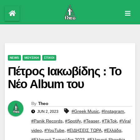
Skip
to
content
NEWS
ΜΟΥΣΙΚΗ
ΣΤΙΧΟΙ
Πέτρος Ιακωβίδης : Το
Νέο Album του
By
Theo
,
,
#Greek Music
#Instagram
JUN 2, 2023
,
,
,
,
#Panik Records
#Spotify
#Teaser
#TikTok
#Viral
,
,
,
,
video
#YouTube
#ΕΙΔΗΣΕΙΣ ΤΩΡΑ
#Ελλάδα
,
,
#Ελληνικά Τραγούδια 2023
#Ελληνική Showbiz