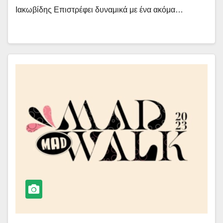
Ιακωβίδης Επιστρέφει δυναμικά με ένα ακόμα…