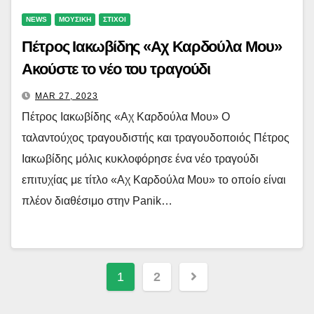
NEWS
ΜΟΥΣΙΚΗ
ΣΤΙΧΟΙ
Πέτρος Ιακωβίδης «Αχ Καρδούλα Μου»
Ακούστε το νέο του τραγούδι
MAR 27, 2023
Πέτρος Ιακωβίδης «Αχ Καρδούλα Μου» Ο
ταλαντούχος τραγουδιστής και τραγουδοποιός Πέτρος
Ιακωβίδης μόλις κυκλοφόρησε ένα νέο τραγούδι
επιτυχίας με τίτλο «Αχ Καρδούλα Μου» το οποίο είναι
πλέον διαθέσιμο στην Panik…
Posts
1
2
navigation