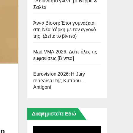
: Αδιανόητο γλέντι με Βέρρα &
Σαλέα
Άννα Βίσση: Έτσι γυμνάζεται
στη Νέα Υόρκη με τον εγγονό
της! (Δείτε το βίντεο)
Mad VMA 2026: Δείτε όλες τις
εμφανίσεις [Βίντεο]
Eurovision 2026: Η Jury
rehearsal της Κύπρου –
Antigoni
Διαφημιστείτε Εδώ
ip