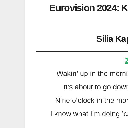
Eurovision 2024: 
Silia Ka
Wakin’ up in the mornin
It’s about to go down
Nine o’clock in the mor
I know what I’m doing ’c