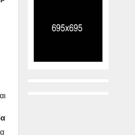
αι
δα
τα