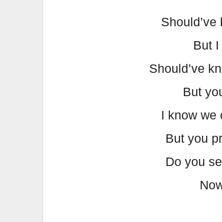
Should’ve 
But I
Should’ve kn
But you
I know we 
But you p
Do you see
Now