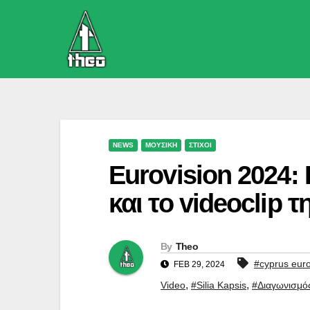
Skip
to
content
NEWS
ΜΟΥΣΙΚΗ
ΣΤΙΧΟΙ
Eurovision 2024:
και το videoclip
By
Theo
#cyprus euro
FEB 29, 2024
,
,
Video
#Silia Kapsis
#Διαγωνισμό