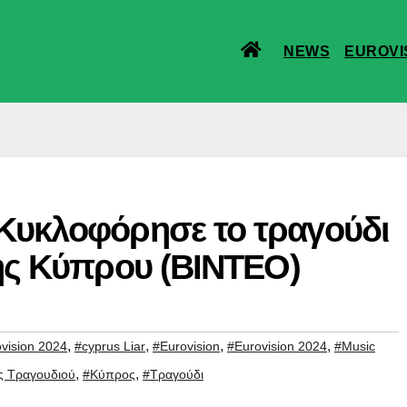
NEWS
EUROVI
 Κυκλοφόρησε το τραγούδι
 της Κύπρου (ΒΙΝΤΕΟ)
,
,
,
,
vision 2024
#cyprus Liar
#Eurovision
#Eurovision 2024
#Music
,
,
ς Τραγουδιού
#Κύπρος
#Τραγούδι