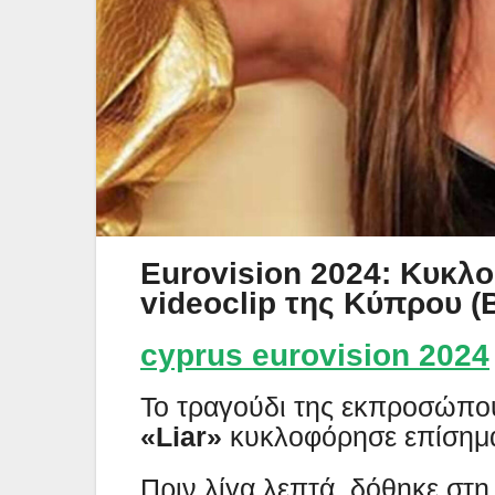
Eurovision 2024: Κυκλο
videoclip της Κύπρου (
cyprus eurovision 2024
Το τραγούδι της εκπροσώπο
«Liar»
κυκλοφόρησε επίσημα
Πριν λίγα λεπτά, δόθηκε στη