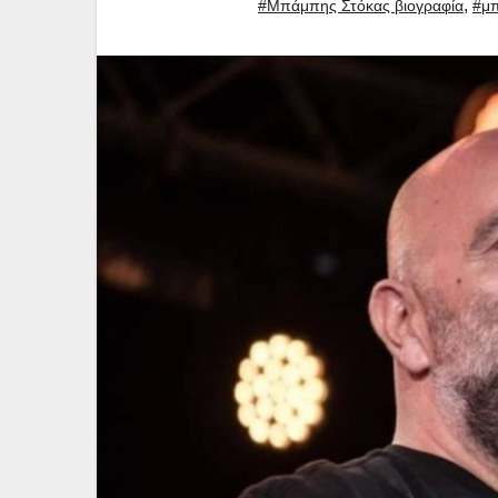
,
#Μπάμπης Στόκας βιογραφία
#μπ