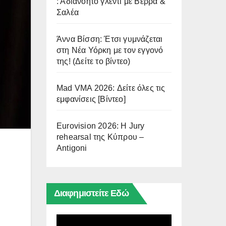
: Αδιανόητο γλέντι με Βέρρα &
Σαλέα
Άννα Βίσση: Έτσι γυμνάζεται
στη Νέα Υόρκη με τον εγγονό
της! (Δείτε το βίντεο)
Mad VMA 2026: Δείτε όλες τις
εμφανίσεις [Βίντεο]
Eurovision 2026: Η Jury
rehearsal της Κύπρου –
Antigoni
Διαφημιστείτε Εδώ