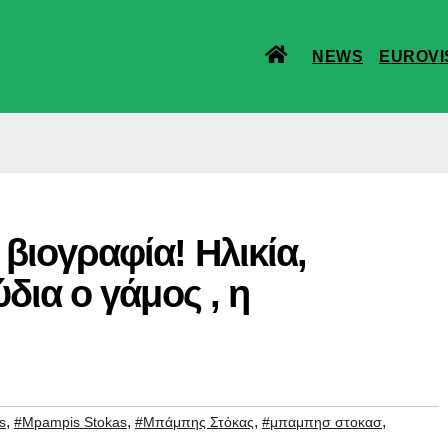
NEWS
EUROVI
ιογραφία! Ηλικία,
δια ο γάμος , η
,
,
,
,
s
#Mpampis Stokas
#Μπάμπης Στόκας
#μπαμπησ στοκασ