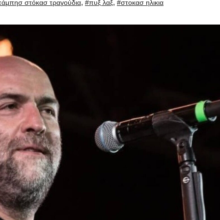
,
,
άμπησ στόκασ τραγούδια
#πυξ λαξ
#στοκασ ηλικια