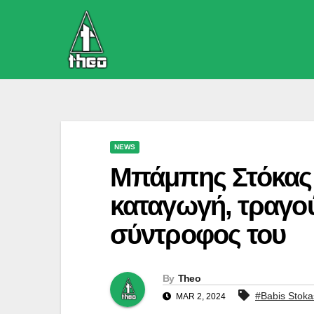
Skip
to
content
NEWS
Μπάμπης Στόκας β
καταγωγή, τραγού
σύντροφος του
By
Theo
#Babis Stoka
MAR 2, 2024