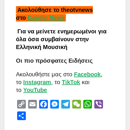
Ακολούθησε το theotvnews
στο
Google News
Για να μείνετε ενημερωμένοι για
όλα όσα συμβαίνουν στην
Ελληνική Μουσική
Οι πιο πρόσφατες Ειδήσεις
Aκολουθήστε μας στο
Facebook
,
το
Instagram
, το
TikTok
και
το
YouTube
C
E
F
M
T
W
W
V
o
m
a
e
e
e
h
i
S
p
a
c
s
l
C
a
b
h