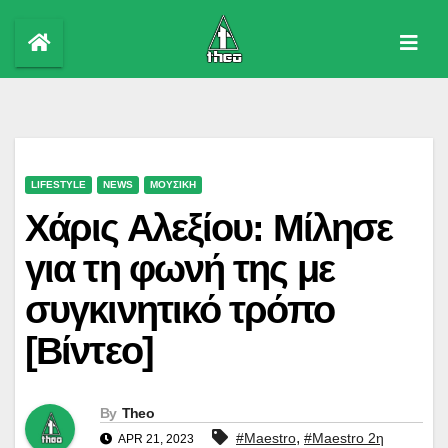
Skip
to
content
LIFESTYLE
NEWS
ΜΟΥΣΙΚΗ
Χάρις Αλεξίου: Μίλησε
για τη φωνή της με
συγκινητικό τρόπο
[Βίντεο]
By
Theo
,
#Maestro
#Maestro 2η
APR 21, 2023