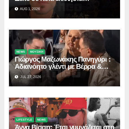
προσκύνησε!
AUG 1, 2026
NEWS
ΜΟΥΣΙΚΗ
Γιώργος Μαζωνάκης Πανηγύρι :
Αδιανόητο γλέντι με Βέρρα &
Σαλέα
JUL 27, 2026
LIFESTYLE
NEWS
Άννα Βίσση: Έτσι γυμνάζεται στη