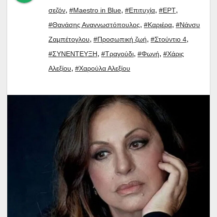
,
,
,
,
σεζόν
#Maestro in Blue
#Επιτυχία
#ΕΡΤ
,
,
#Θανάσης Αναγνωστόπουλος
#Καριέρα
#Νάνσυ
,
,
,
Ζαμπέτογλου
#Προσωπική ζωή
#Στούντιο 4
,
,
,
#ΣΥΝΕΝΤΕΥΞΗ
#Τραγούδι
#Φωνή
#Χάρις
,
Αλεξίου
#Χαρούλα Αλεξίου