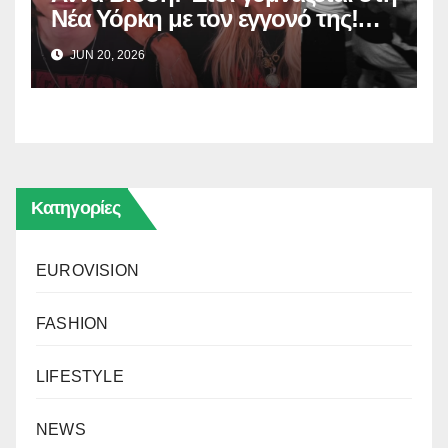
Νέα Υόρκη με τον εγγονό της!
(Δείτε το βίντεο)
JUN 20, 2026
Κατηγορίες
EUROVISION
FASHION
LIFESTYLE
NEWS