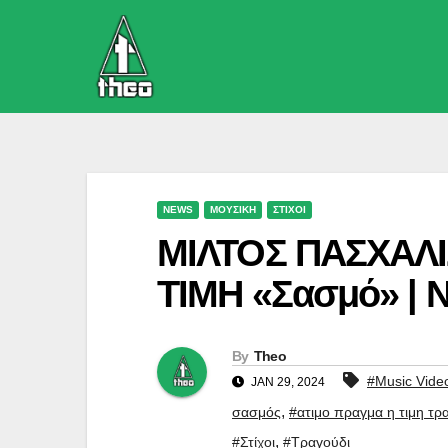
Skip
to
content
NEWS
ΜΟΥΣΙΚΗ
ΣΤΙΧΟΙ
ΜΙΛΤΟΣ ΠΑΣΧΑΛΙ
ΤΙΜΗ «Σασμό» | Ν
By
Theo
#Music Vide
JAN 29, 2024
,
σασμός
#ατιμο πραγμα η τιμη τρ
,
#Στίχοι
#Τραγούδι