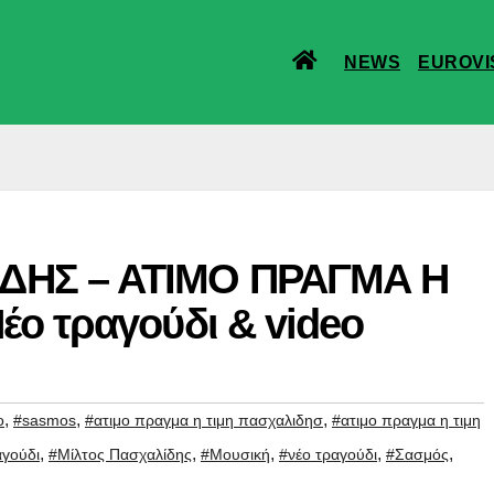
NEWS
EUROVI
ΔΗΣ – ΑΤΙΜΟ ΠΡΑΓΜΑ Η
έο τραγούδι & video
,
,
,
o
#sasmos
#ατιμο πραγμα η τιμη πασχαλιδησ
#ατιμο πραγμα η τιμη
,
,
,
,
,
αγούδι
#Μίλτος Πασχαλίδης
#Μουσική
#νέο τραγούδι
#Σασμός