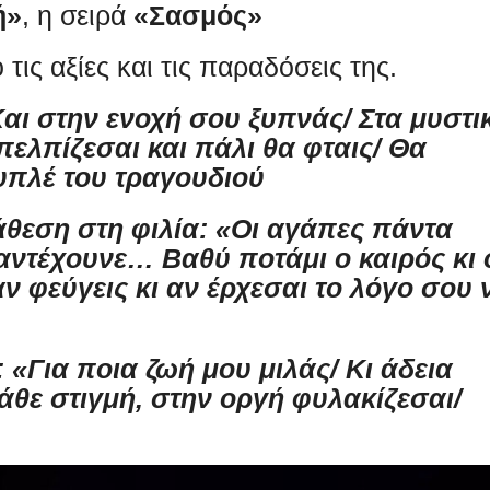
ή»
, η σειρά
«Σασμός»
τις αξίες και τις παραδόσεις της.
Και στην ενοχή σου ξυπνάς/ Στα μυστι
απελπίζεσαι και πάλι θα φταις/ Θα
υπλέ του τραγουδιού
άθεση στη φιλία: «Οι αγάπες πάντα
 αντέχουνε… Βαθύ ποτάμι ο καιρός κι 
ν φεύγεις κι αν έρχεσαι το λόγο σου 
: «Για ποια ζωή μου μιλάς/ Κι άδεια
κάθε στιγμή, στην οργή φυλακίζεσαι/