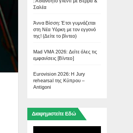
: Αδιανόητο γλέντι με Βέρρα &
Σαλέα
Άννα Βίσση: Έτσι γυμνάζεται
στη Νέα Υόρκη με τον εγγονό
της! (Δείτε το βίντεο)
Mad VMA 2026: Δείτε όλες τις
εμφανίσεις [Βίντεο]
Eurovision 2026: Η Jury
rehearsal της Κύπρου –
Antigoni
Διαφημιστείτε Εδώ