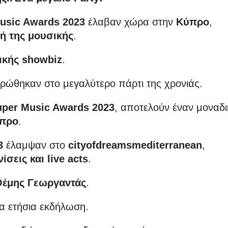
usic Awards 2023
έλαβαν χώρα στην
Κύπρο
,
τή της μουσικής
.
ικής showbiz
.
ρώθηκαν στο μεγαλύτερο πάρτι της χρονιάς.
uper Music Awards 2023
, αποτελούν έναν μοναδι
προ
.
3
έλαμψαν στο
cityofdreamsmediterranean
,
σεις και live acts
.
Θέμης Γεωργαντάς
.
ια ετήσια εκδήλωση.