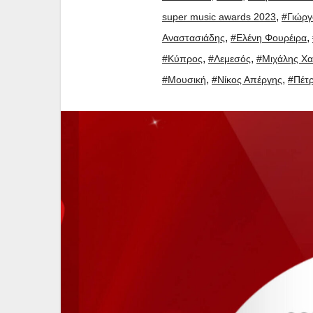
,
super music awards 2023
#Γιώργ
,
,
Αναστασιάδης
#Ελένη Φουρέιρα
,
,
#Κύπρος
#Λεμεσός
#Μιχάλης Χα
,
,
#Μουσική
#Νίκος Απέργης
#Πέτρ