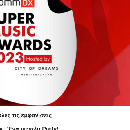
λες τις εμφανίσεις
ς..Ένα μεγάλο Party!