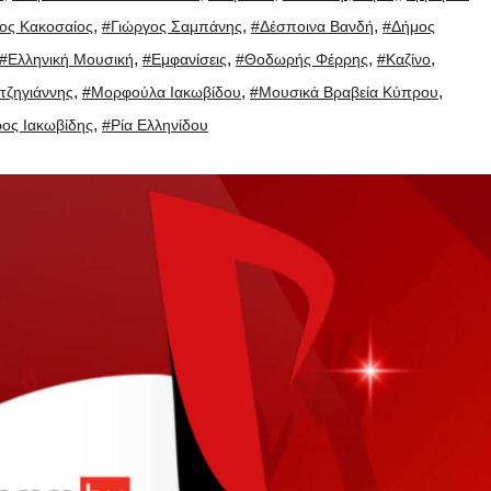
,
,
,
ος Κακοσαίος
#Γιώργος Σαμπάνης
#Δέσποινα Βανδή
#Δήμος
,
,
,
,
#Ελληνική Μουσική
#Εμφανίσεις
#Θοδωρής Φέρρης
#Καζίνο
,
,
,
τζηγιάννης
#Μορφούλα Ιακωβίδου
#Μουσικά Βραβεία Κύπρου
,
ος Ιακωβίδης
#Ρία Ελληνίδου