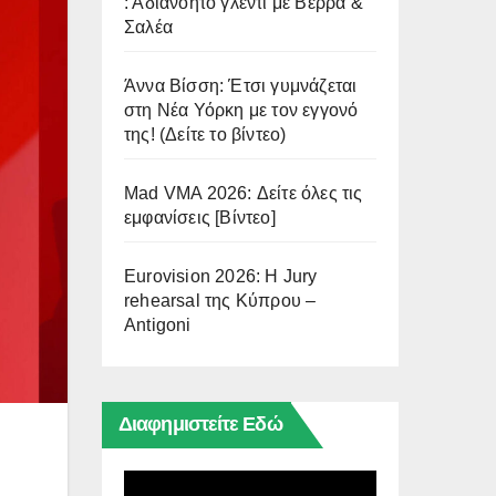
: Αδιανόητο γλέντι με Βέρρα &
Σαλέα
Άννα Βίσση: Έτσι γυμνάζεται
στη Νέα Υόρκη με τον εγγονό
της! (Δείτε το βίντεο)
Mad VMA 2026: Δείτε όλες τις
εμφανίσεις [Βίντεο]
Eurovision 2026: Η Jury
rehearsal της Κύπρου –
Antigoni
Διαφημιστείτε Εδώ