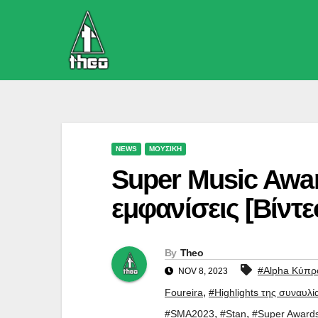
Skip
to
content
NEWS
ΜΟΥΣΙΚΗ
Super Music Award
εμφανίσεις [Βίντε
By
Theo
#Alpha Κύπρ
NOV 8, 2023
,
Foureira
#Highlights της συναυλί
,
,
#SMA2023
#Stan
#Super Award