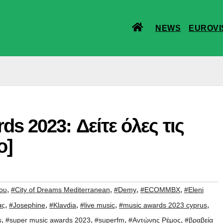
NEWS
EUROVI
s 2023: Δείτε όλες τις
ο]
,
,
,
,
ου
#City of Dreams Mediterranean
#Demy
#ECOMMBX
#Eleni
,
,
,
,
,
ας
#Josephine
#Klavdia
#live music
#music awards 2023 cyprus
,
,
,
,
s
#super music awards 2023
#superfm
#Αντώνης Ρέμος
#βραβεία