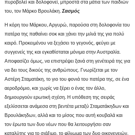
πυροβολεί και δολοφονεί, μπροστά στα μάτια των παιδιών
του, τον Μάρκο Βρουλάκη.
Σασμός
Η κόρη του Μάρκου, Αργυρώ, παρούσα στη δολοφονία του
πατέρα της παθαίνει σοκ και χάνει την μιλιά της για πολύ
καιρό. Προκειμένου να ξεχάσει το γεγονός, φεύγει με
συγγενείς της και εγκαθίσταται μόνιμα στην Αυστραλία.
Αποφασίζει όμως, να επιστρέψει ξανά στη γενέτειρά της για
να δει τους δικούς της ανθρώπους. Γνωρίζεται με τον
Αστέρη Σταματάκη, το γιο του φονιά του πατέρα της, σε ένα
αεροδρόμιο, και χωρίς να ξέρει ο ένας τον άλλο,
δημιουργούν ερωτική σχέση. Η υπόθεση της σειράς
εξελίσσεται ανάμεσα στη βεντέτα μεταξύ Σταματάκηδων και
Βρουλάκηδων, αλλά και το μίσος που αυτή κουβαλά και
τον έρωτα των δυο νέων που θα λειτουργήσει σαν
καταλύτης για το σιάξιμο, το φίλιωμα των δυο οικογενειών.