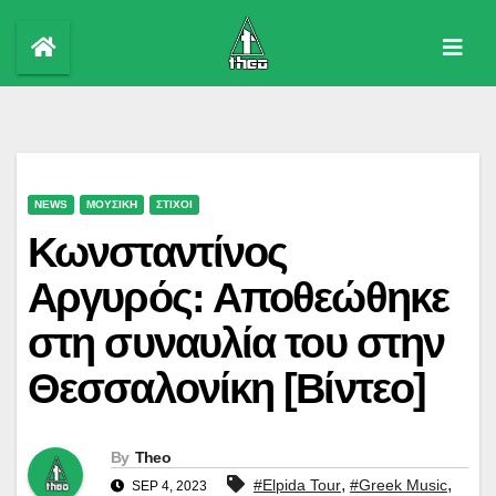
Skip
to
content
NEWS
ΜΟΥΣΙΚΗ
ΣΤΙΧΟΙ
Κωνσταντίνος
Αργυρός: Αποθεώθηκε
στη συναυλία του στην
Θεσσαλονίκη [Βίντεο]
By
Theo
,
,
#Elpida Tour
#Greek Music
SEP 4, 2023