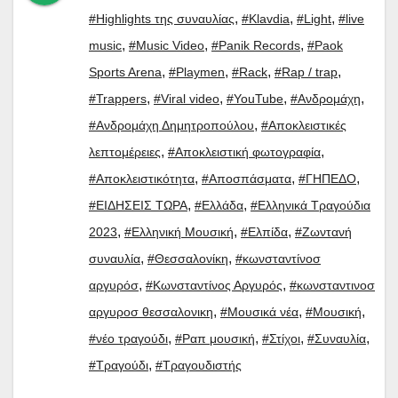
,
,
,
#Highlights της συναυλίας
#Klavdia
#Light
#live
,
,
,
music
#Music Video
#Panik Records
#Paok
,
,
,
,
Sports Arena
#Playmen
#Rack
#Rap / trap
,
,
,
,
#Trappers
#Viral video
#YouTube
#Ανδρομάχη
,
#Ανδρομάχη Δημητροπούλου
#Αποκλειστικές
,
,
λεπτομέρειες
#Αποκλειστική φωτογραφία
,
,
,
#Αποκλειστικότητα
#Αποσπάσματα
#ΓΗΠΕΔΟ
,
,
#ΕΙΔΗΣΕΙΣ ΤΩΡΑ
#Ελλάδα
#Ελληνικά Τραγούδια
,
,
,
2023
#Ελληνική Μουσική
#Ελπίδα
#Ζωντανή
,
,
συναυλία
#Θεσσαλονίκη
#κωνσταντίνοσ
,
,
αργυρόσ
#Κωνσταντίνος Αργυρός
#κωνσταντινοσ
,
,
,
αργυροσ θεσσαλονικη
#Μουσικά νέα
#Μουσική
,
,
,
,
#νέο τραγούδι
#Ραπ μουσική
#Στίχοι
#Συναυλία
,
#Τραγούδι
#Τραγουδιστής