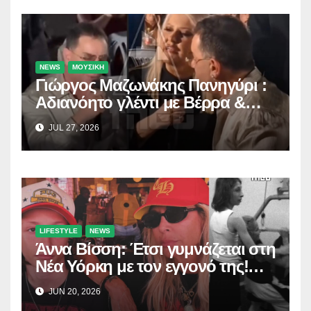
NEWS
ΜΟΥΣΙΚΗ
Γιώργος Μαζωνάκης Πανηγύρι :
Αδιανόητο γλέντι με Βέρρα &
Σαλέα
JUL 27, 2026
LIFESTYLE
NEWS
Άννα Βίσση: Έτσι γυμνάζεται στη
Νέα Υόρκη με τον εγγονό της!
(Δείτε το βίντεο)
JUN 20, 2026