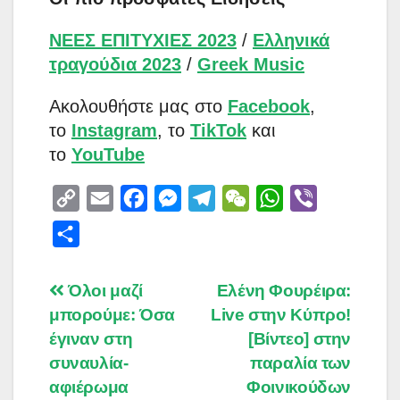
ΝΕΕΣ ΕΠΙΤΥΧΙΕΣ 2023
/
Ελληνικά
τραγούδια 2023
/
Greek Music
Aκολουθήστε μας στο
Facebook
,
το
Instagram
, το
TikTok
και
το
YouTube
C
E
F
M
T
W
W
V
o
m
a
e
e
e
h
i
S
p
a
c
s
l
C
a
b
h
y
i
e
s
e
h
t
e
a
Post
Όλοι μαζί
Ελένη Φουρέιρα:
L
l
b
e
g
a
s
r
μπορούμε: Όσα
Live στην Κύπρο!
r
navigation
i
o
n
r
t
A
έγιναν στη
[Βίντεο] στην
e
n
o
g
a
p
συναυλία-
παραλία των
αφιέρωμα
k
k
e
m
Φοινικούδων
p