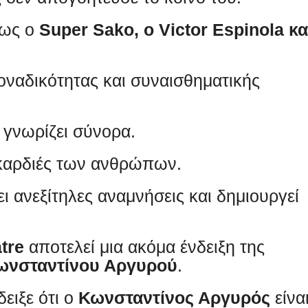
πως ο
Super Sako, ο Victor Espinola κα
οναδικότητας και συναισθηματικής
 γνωρίζει σύνορα.
 καρδιές των ανθρώπων.
ι ανεξίτηλες αναμνήσεις και δημιουργεί
tre
αποτελεί μια ακόμα ένδειξη της
ωνσταντίνου Αργυρού
.
ειξε ότι ο
Κωνσταντίνος Αργυρός
είνα