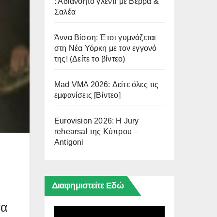
: Αδιανόητο γλέντι με Βέρρα &
Σαλέα
Άννα Βίσση: Έτσι γυμνάζεται
στη Νέα Υόρκη με τον εγγονό
της! (Δείτε το βίντεο)
Mad VMA 2026: Δείτε όλες τις
εμφανίσεις [Βίντεο]
Eurovision 2026: Η Jury
rehearsal της Κύπρου –
Antigoni
Διαφημιστείτε Εδώ
τα