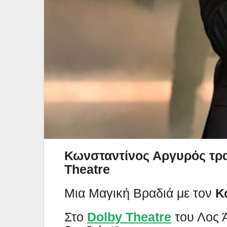
Κωνσταντίνος Αργυρός τρα
Theatre
Μια Μαγική Βραδιά με τον
Κ
Στο
Dolby Theatre
του Λος Ά