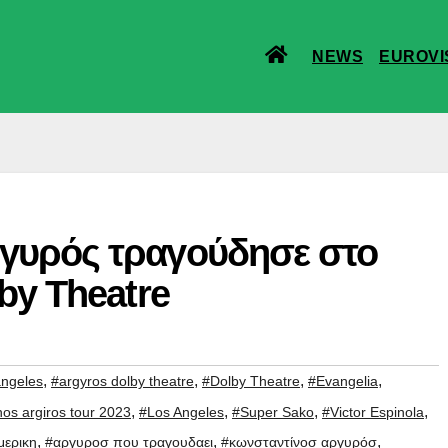
NEWS
EUROVI
γυρός τραγούδησε στο
by Theatre
,
,
,
,
angeles
#argyros dolby theatre
#Dolby Theatre
#Evangelia
,
,
,
,
nos argiros tour 2023
#Los Angeles
#Super Sako
#Victor Espinola
,
,
,
μερικη
#αργυροσ που τραγουδαει
#κωνσταντίνοσ αργυρόσ