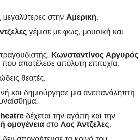
ις μεγαλύτερες στην
Αμερική
.
ντζελες
γέμισε με φως, μουσική και
τραγουδιστής,
Κωνσταντίνος Αργυρός
α που αποτέλεσε απόλυτη επιτυχία.
ώδεις θεατές.
ηνή και δημιούργησε μια ανεπανάληπτη
συναίσθημα.
heatre
δέχεται την αγάπη και την
ή ομογένεια
στο
Λος Άντζελες
.
 δεν απογοήτευσε το κοινό του.