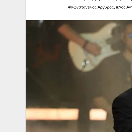
,
#Κωνσταντίνος Αργυρός
#Λος Άν