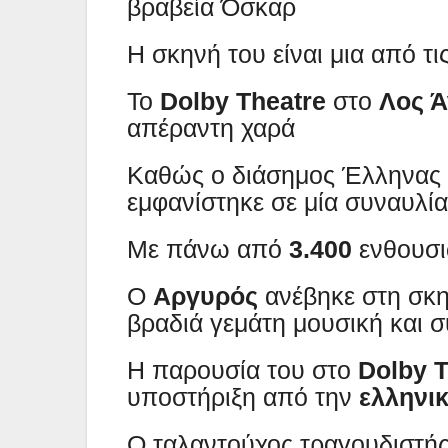
βραβεία Όσκαρ
Η σκηνή του είναι μια από τ
Το
Dolby Theatre
στο
Λος Ά
απέραντη χαρά
Καθώς ο διάσημος Έλληνας 
εμφανίστηκε σε μία συναυλί
Με πάνω από
3.400
ενθουσι
Ο
Αργυρός
ανέβηκε στη σκ
βραδιά γεμάτη μουσική και 
Η παρουσία του στο
Dolby T
υποστήριξη από την
ελληνικ
Ο ταλαντούχος τραγουδιστής