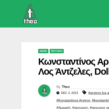
Skip
to
content
NEWS
ΜΟΥΣΙΚΗ
Κωνσταντίνος Αρ
Λος Άντζελες, Dol
By
Theo
#argiros los 
DEC 3, 2023
,
#Konstantinos Argiros
#konstanti
,
,
#Αμερική
#αργυροσ
#αργυροσ α