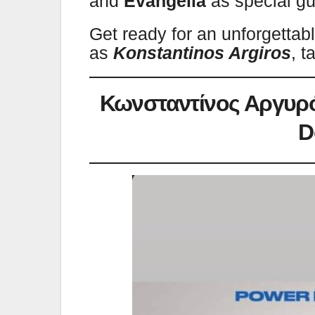
and
Evangelia
as special g
Get ready for an unforgettab
as
Konstantinos Argiros
, t
Κωνσταντίνος Αργυρό
D