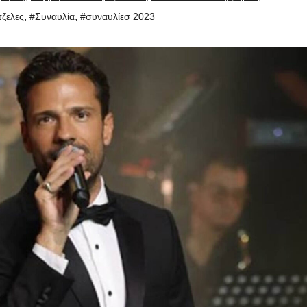
,
,
τζελες
#Συναυλία
#συναυλίεσ 2023