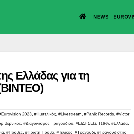
NEWS
EUROVI
ης Ελλάδας για τη
 (ΒΙΝΤΕΟ)
,
,
,
,
#Eurovision 2023
#Hμιτελικός
#Livestream
#Panik Records
#Victor
,
,
,
,
ωρ Βερνίκος
#Διαγωνισμός Τραγουδιού
#ΕΙΔΗΣΕΙΣ ΤΩΡΑ
#Ελλάδα
,
,
,
,
,
ία
#Πρόβες
#Πρώτη Πρόβα
#Τελικός
#Τραγούδι
#Τραγουδιστής