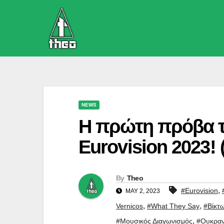
Skip
to
content
NEWS
Η πρώτη πρόβα τ
Eurovision 2023!
By
Theo
,
#Eurovision
MAY 2, 2023
,
,
Vernicos
#What They Say
#Βίκτ
,
#Μουσικός Διαγωνισμός
#Ουκραν