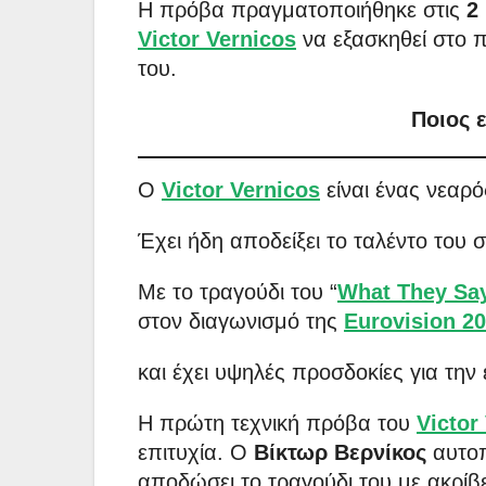
Η πρόβα πραγματοποιήθηκε στις
2
Victor Vernicos
να εξασκηθεί στο π
του.
Ποιος ε
Ο
Victor Vernicos
είναι ένας νεαρ
Έχει ήδη αποδείξει το ταλέντο του 
Με το τραγούδι του “
What They Sa
στον διαγωνισμό της
Eurovision 2
και έχει υψηλές προσδοκίες για την
Η πρώτη τεχνική πρόβα του
Victor
επιτυχία. Ο
Βίκτωρ Βερνίκος
αυτοπ
αποδώσει το τραγούδι του με ακρίβε