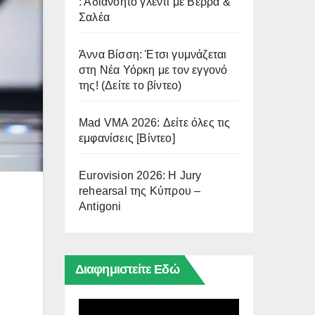
: Αδιανόητο γλέντι με Βέρρα &
Σαλέα
Άννα Βίσση: Έτσι γυμνάζεται
στη Νέα Υόρκη με τον εγγονό
της! (Δείτε το βίντεο)
Mad VMA 2026: Δείτε όλες τις
εμφανίσεις [Βίντεο]
Eurovision 2026: Η Jury
rehearsal της Κύπρου –
Antigoni
Διαφημιστείτε Εδώ