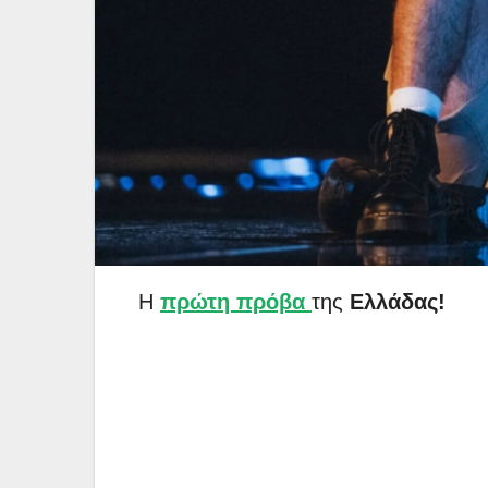
Η
πρώτη πρόβα
της
Ελλάδας!