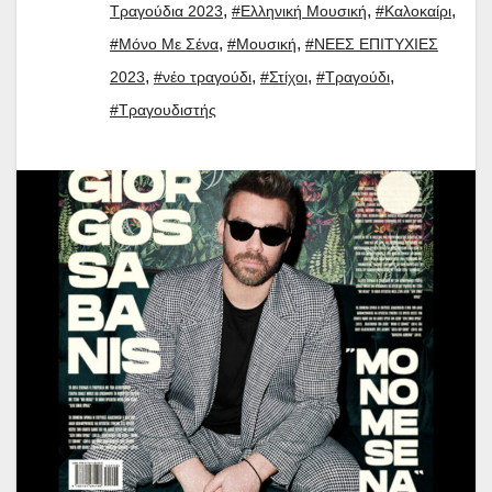
,
,
,
Τραγούδια 2023
#Ελληνική Μουσική
#Καλοκαίρι
,
,
#Μόνο Με Σένα
#Μουσική
#ΝΕΕΣ ΕΠΙΤΥΧΙΕΣ
,
,
,
,
2023
#νέο τραγούδι
#Στίχοι
#Τραγούδι
#Τραγουδιστής