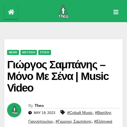
Skip
to
content
NEWS
ΜΟΥΣΙΚΗ
ΣΤΙΧΟΙ
Γιώργος Σαμπάνης –
Μόνο Με Σένα | Music
Video
By
Theo
,
#Cobalt Music
#Βασίλης
MAY 19, 2023
,
,
Γιαννόπουλος
#Γιώργος Σαμπάνης
#Ελληνικά