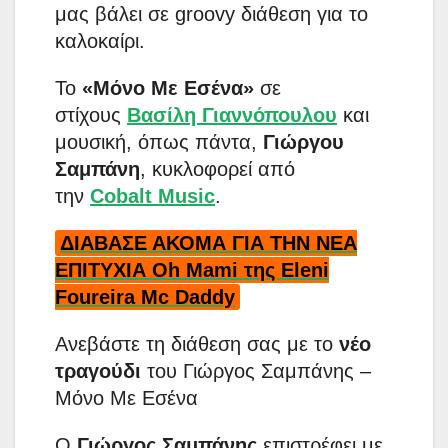
μας βάλει σε groovy διάθεση για το
καλοκαίρι.
Το
«Μόνο Με Εσένα»
σε
στίχους
Βασίλη Γιαννόπουλου
και
μουσική, όπως πάντα,
Γιώργου
Σαμπάνη
, κυκλοφορεί από
την
Cobalt Music
.
ΔΙΑΒΑΣΕ ΑΚΟΜΑ ΓΙΑ ΤΗΝ ΝΕΑ
ΕΠΙΤΥΧΙΑ Oh Mami της Eleni
Foureira Mc Daddy
Ανεβάστε τη διάθεση σας με το
νέο
τραγούδι
του Γιώργος Σαμπάνης –
Μόνο Με Εσένα
Ο
Γιώργος Σαμπάνης
επιστρέφει με