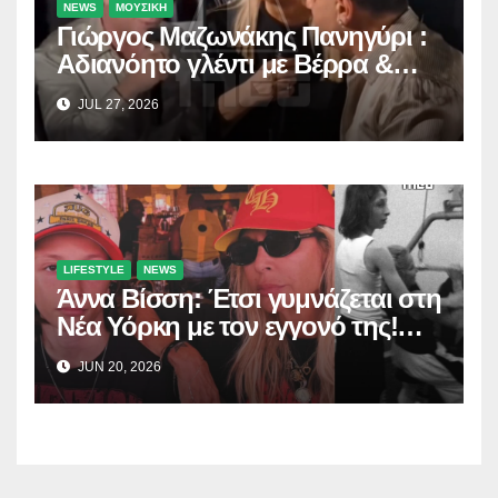
NEWS
ΜΟΥΣΙΚΗ
Γιώργος Μαζωνάκης Πανηγύρι :
Αδιανόητο γλέντι με Βέρρα &
Σαλέα
JUL 27, 2026
LIFESTYLE
NEWS
Άννα Βίσση: Έτσι γυμνάζεται στη
Νέα Υόρκη με τον εγγονό της!
(Δείτε το βίντεο)
JUN 20, 2026