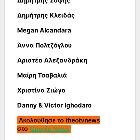
Δημήτρης Σόφης
Δημήτρης Κλειδάς
Μegan Alcandara
Άννα Πολτζόγλου
Αριστέα Αλεξανδράκη
Μαίρη Τσαβαλιά
Χριστίνα Ζιώγα
Danny & Victor Ighodaro
Ακολούθησε το theotvnews
στο
Google News