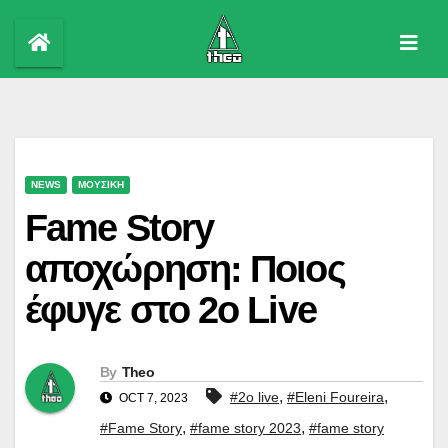
Skip
to
content
NEWS
ΜΟΥΣΙΚΗ
Fame Story
αποχώρηση: Ποιος
έφυγε στο 2ο Live
By
Theo
,
,
#2ο live
#Eleni Foureira
OCT 7, 2023
,
,
#Fame Story
#fame story 2023
#fame story