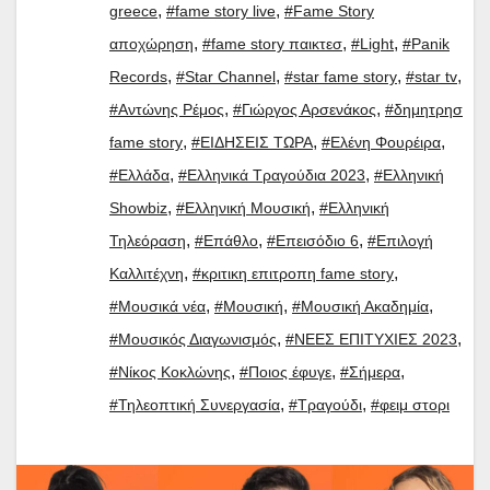
,
,
greece
#fame story live
#Fame Story
,
,
,
αποχώρηση
#fame story παικτεσ
#Light
#Panik
,
,
,
,
Records
#Star Channel
#star fame story
#star tv
,
,
#Αντώνης Ρέμος
#Γιώργος Αρσενάκος
#δημητρησ
,
,
,
fame story
#ΕΙΔΗΣΕΙΣ ΤΩΡΑ
#Ελένη Φουρέιρα
,
,
#Ελλάδα
#Ελληνικά Τραγούδια 2023
#Ελληνική
,
,
Showbiz
#Ελληνική Μουσική
#Ελληνική
,
,
,
Τηλεόραση
#Επάθλο
#Επεισόδιο 6
#Επιλογή
,
,
Καλλιτέχνη
#κριτικη επιτροπη fame story
,
,
,
#Μουσικά νέα
#Μουσική
#Μουσική Ακαδημία
,
,
#Μουσικός Διαγωνισμός
#ΝΕΕΣ ΕΠΙΤΥΧΙΕΣ 2023
,
,
,
#Νίκος Κοκλώνης
#Ποιος έφυγε
#Σήμερα
,
,
#Τηλεοπτική Συνεργασία
#Τραγούδι
#φειμ στορι