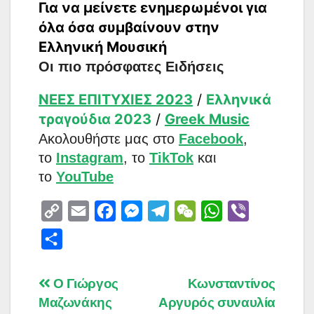
Για να μείνετε ενημερωμένοι για
όλα όσα συμβαίνουν στην
Ελληνική Μουσική
Οι πιο πρόσφατες Ειδήσεις
ΝΕΕΣ ΕΠΙΤΥΧΙΕΣ 2023
/
Ελληνικά
τραγούδια 2023
/
Greek Music
Aκολουθήστε μας στο
Facebook
,
το
Instagram
, το
TikTok
και
το
YouTube
C
E
F
M
T
W
W
V
o
m
a
e
e
e
h
i
S
p
a
c
s
l
C
a
b
h
y
i
e
s
e
h
t
e
a
Post
Ο Γιώργος
Κωνσταντίνος
L
l
b
e
g
a
s
r
Μαζωνάκης
Αργυρός συναυλία
r