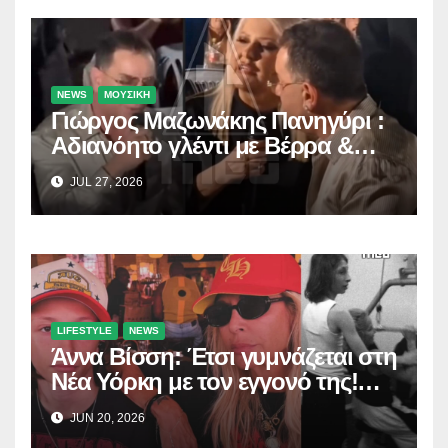
NEWS
ΜΟΥΣΙΚΗ
Γιώργος Μαζωνάκης Πανηγύρι :
Αδιανόητο γλέντι με Βέρρα &
Σαλέα
JUL 27, 2026
LIFESTYLE
NEWS
Άννα Βίσση: Έτσι γυμνάζεται στη
Νέα Υόρκη με τον εγγονό της!
(Δείτε το βίντεο)
JUN 20, 2026