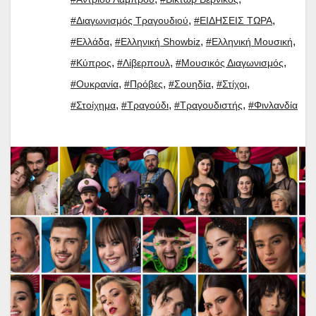
,
,
#Διαγωνισμός Τραγουδιού
#ΕΙΔΗΣΕΙΣ ΤΩΡΑ
,
,
,
#Ελλάδα
#Ελληνική Showbiz
#Ελληνική Μουσική
,
,
,
#Κύπρος
#Λίβερπουλ
#Μουσικός Διαγωνισμός
,
,
,
,
#Ουκρανία
#Πρόβες
#Σουηδία
#Στίχοι
,
,
,
#Στοίχημα
#Τραγούδι
#Τραγουδιστής
#Φινλανδία