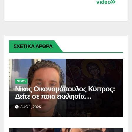
k
k
e
m
p
video
r
ΣΧΕΤΙΚΑ ΑΡΘΡΑ
NEWS
Νίκος Οικονομόπουλος Κύπρος:
Δείτε σε ποια εκκλησία
προσκύνησε!
AUG 1, 2026