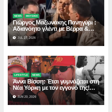
NEWS
ΜΟΥΣΙΚΗ
Γιώργος Μαζωνάκης Πανηγύρι :
Αδιανόητο γλέντι με Βέρρα &
Σαλέα
JUL 27, 2026
LIFESTYLE
NEWS
Άννα Βίσση: Έτσι γυμνάζεται στη
Νέα Υόρκη με τον εγγονό της!
(Δείτε το βίντεο)
JUN 20, 2026