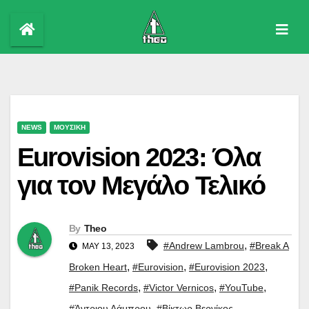
Skip
to
content
NEWS
ΜΟΥΣΙΚΗ
Eurovision 2023: Όλα
για τον Μεγάλο Τελικό
By
Theo
,
#Andrew Lambrou
#Break A
MAY 13, 2023
,
,
,
Broken Heart
#Eurovision
#Eurovision 2023
,
,
,
#Panik Records
#Victor Vernicos
#YouTube
,
,
#Άντριου Λάμπρου
#Βίκτωρ Βερνίκος