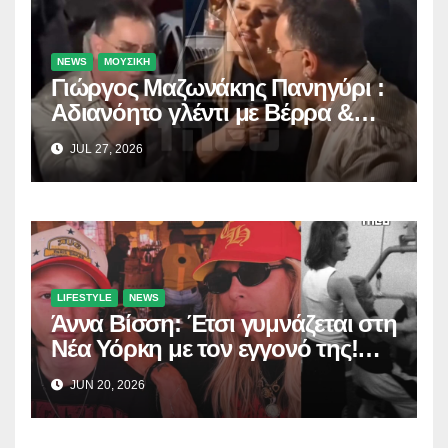
NEWS
ΜΟΥΣΙΚΗ
Γιώργος Μαζωνάκης Πανηγύρι :
Αδιανόητο γλέντι με Βέρρα &
Σαλέα
JUL 27, 2026
LIFESTYLE
NEWS
Άννα Βίσση: Έτσι γυμνάζεται στη
Νέα Υόρκη με τον εγγονό της!
(Δείτε το βίντεο)
JUN 20, 2026