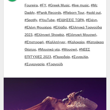
,
,
,
,
Foureira
#FY
#Greek Music
#live music
#Mc
,
,
,
,
Daddy
#Panik Records
#Reborn Tour
#sold out
,
,
,
,
#Spotify
#YouTube
#ΕΙΔΗΣΕΙΣ ΤΩΡΑ
#Ελένη
,
,
#Ελένη Φουρέιρα
#Ελλάδα
#Ελληνικά Τραγούδια
,
,
,
2023
#Ελληνική Showbiz
#Ελληνική Μουσική
,
,
,
#Επιστροφή
#Καλλιτέχνες
#Καλοκαίρι
#Κατράκειο
,
,
,
Θέατρο
#Μουσικά νέα
#Μουσική
#ΝΕΕΣ
,
,
,
ΕΠΙΤΥΧΙΕΣ 2023
#Περιοδεία
#Συναυλία
,
#Συνεργασία
#Τραγούδι