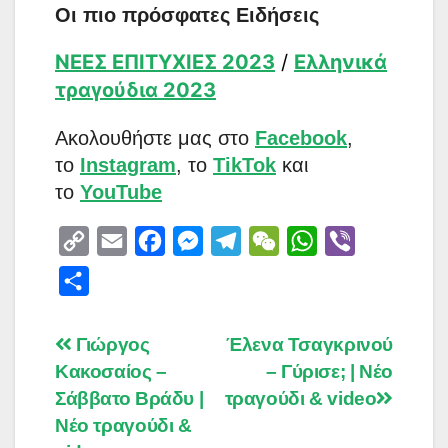
Οι πιο πρόσφατες Ειδήσεις
ΝΕΕΣ ΕΠΙΤΥΧΙΕΣ 2023
/
Ελληνικά
τραγούδια 2023
Aκολουθήστε μας στο
Facebook
,
το
Instagram
, το
TikTok
και
το
YouTube
C
E
F
M
T
W
W
V
o
m
a
e
e
e
h
i
S
p
a
c
s
l
C
a
b
h
y
i
e
s
e
h
t
e
a
Post
Γιώργος
Έλενα Τσαγκρινού
L
l
b
e
g
a
s
r
Κακοσαίος –
– Γύρισε; | Νέο
r
navigation
i
o
n
r
t
A
Σάββατο Βράδυ |
τραγούδι & video
e
n
o
g
a
p
Νέο τραγούδι &