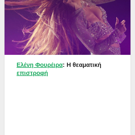
Ελένη Φουρέιρα
: Η θεαματική
επιστροφή