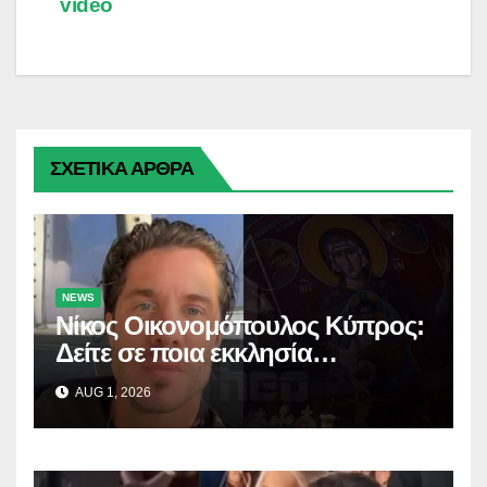
video
k
k
e
m
p
r
ΣΧΕΤΙΚΑ ΑΡΘΡΑ
NEWS
Νίκος Οικονομόπουλος Κύπρος:
Δείτε σε ποια εκκλησία
προσκύνησε!
AUG 1, 2026