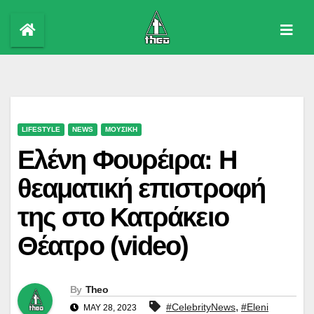
Skip
to
content
LIFESTYLE
NEWS
ΜΟΥΣΙΚΗ
Ελένη Φουρέιρα: Η
θεαματική επιστροφή
της στο Κατράκειο
Θέατρο (video)
By
Theo
,
#CelebrityNews
#Eleni
MAY 28, 2023