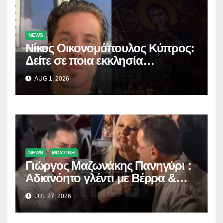
NEWS
Νίκος Οικονομόπουλος Κύπρος:
Δείτε σε ποια εκκλησία
προσκύνησε!
AUG 1, 2026
NEWS
ΜΟΥΣΙΚΗ
Γιώργος Μαζωνάκης Πανηγύρι :
Αδιανόητο γλέντι με Βέρρα &
Σαλέα
JUL 27, 2026