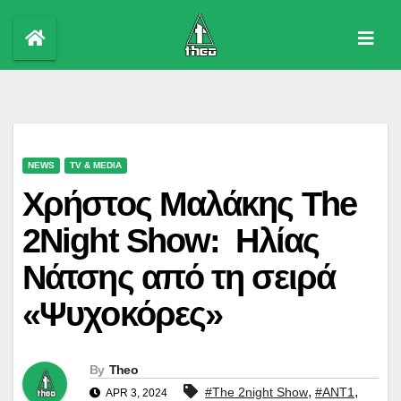
Skip
to
content
NEWS
TV & MEDIA
Χρήστος Μαλάκης The
2Night Show: Ηλίας
Νάτσης από τη σειρά
«Ψυχοκόρες»
By
Theo
,
,
#The 2night Show
#ΑΝΤ1
APR 3, 2024