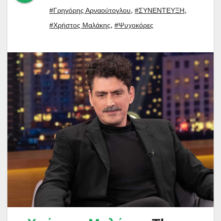
,
,
#Γρηγόρης Αρναούτογλου
#ΣΥΝΕΝΤΕΥΞΗ
,
#Χρήστος Μαλάκης
#Ψυχοκόρες