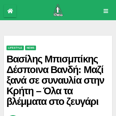
Skip
to
content
LIFESTYLE
NEWS
Βασίλης Μπισμπίκης
Δέσποινα Βανδή: Μαζί
ξανά σε συναυλία στην
Κρήτη – Όλα τα
βλέμματα στο ζευγάρι