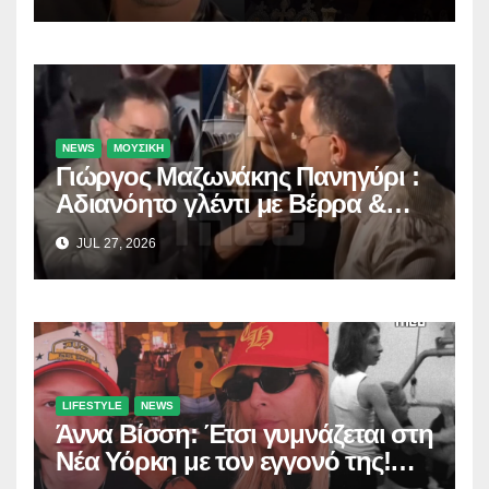
NEWS
ΜΟΥΣΙΚΗ
Γιώργος Μαζωνάκης Πανηγύρι :
Αδιανόητο γλέντι με Βέρρα &
Σαλέα
JUL 27, 2026
LIFESTYLE
NEWS
Άννα Βίσση: Έτσι γυμνάζεται στη
Νέα Υόρκη με τον εγγονό της!
(Δείτε το βίντεο)