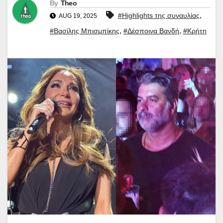
By
Theo
,
#Highlights της συναυλίας
AUG 19, 2025
,
,
#Βασίλης Μπισμπίκης
#Δέσποινα Βανδή
#Κρήτη