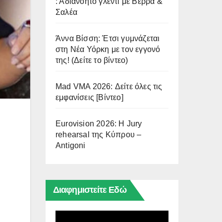
: Αδιανόητο γλέντι με Βέρρα &
Σαλέα
Άννα Βίσση: Έτσι γυμνάζεται
στη Νέα Υόρκη με τον εγγονό
της! (Δείτε το βίντεο)
Mad VMA 2026: Δείτε όλες τις
εμφανίσεις [Βίντεο]
Eurovision 2026: Η Jury
rehearsal της Κύπρου –
Antigoni
Διαφημιστείτε Εδώ