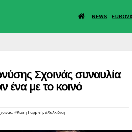
NEWS
EUROVI
ονύσης Σχοινάς συναυλία
ν ένα με το κοινό
,
,
χοινάς
#Καίτη Γαρμπή
#Χαλκιδική