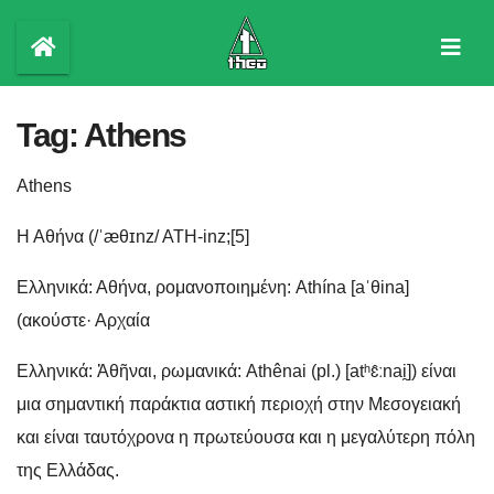
Skip
to
content
Tag:
Athens
Athens
Η Αθήνα (/ˈæθɪnz/ ATH-inz;[5]
Ελληνικά: Αθήνα, ρομανοποιημένη: Athína [aˈθina]
(ακούστε· Αρχαία
Ελληνικά: Ἀθῆναι, ρωμανικά: Athênai (pl.) [atʰɛ̂ːnai̯]) είναι
μια σημαντική παράκτια αστική περιοχή στην Μεσογειακή
και είναι ταυτόχρονα η πρωτεύουσα και η μεγαλύτερη πόλη
της Ελλάδας.