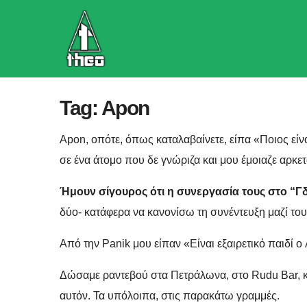
Skip
to
content
Tag:
Apon
Apon, οπότε, όπως καταλαβαίνετε, είπα «Ποιος εί
σε ένα άτομο που δε γνώριζα και μου έμοιαζε αρκε
Ήμουν σίγουρος ότι η συνεργασία τους στο “Γ
δύο- κατάφερα να κανονίσω τη συνέντευξη μαζί του
Από την Panik μου είπαν «Είναι εξαιρετικό παιδί ο
Δώσαμε ραντεβού στα Πετράλωνα, στο Rudu Bar, και
αυτόν. Τα υπόλοιπα, στις παρακάτω γραμμές.