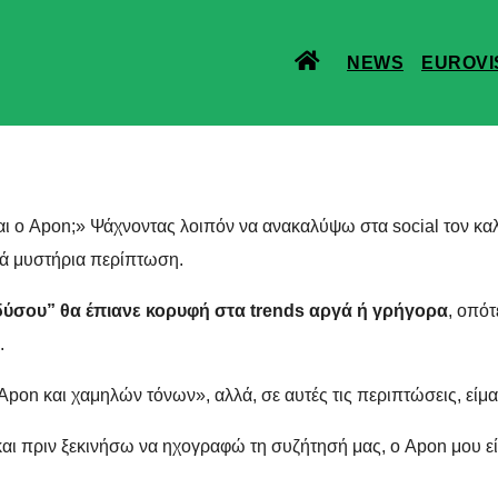
NEWS
EUROVI
ναι ο Apon;» Ψάχνοντας λοιπόν να ανακαλύψω στα social τον κα
τά μυστήρια περίπτωση.
δύσου” θα έπιανε κορυφή στα trends αργά ή γρήγορα
, οπότ
.
 Apon και χαμηλών τόνων», αλλά, σε αυτές τις περιπτώσεις, είμ
 πριν ξεκινήσω να ηχογραφώ τη συζήτησή μας, ο Apon μου είχε