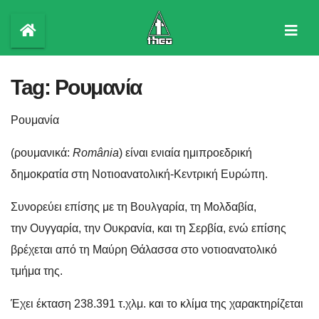
Skip
to
content
Tag:
Ρουμανία
Ρουμανία
(ρουμανικά:
România
) είναι ενιαία ημιπροεδρική
δημοκρατία στη Νοτιοανατολική-Κεντρική Ευρώπη.
Συνορεύει επίσης με τη Βουλγαρία, τη Μολδαβία,
την Ουγγαρία, την Ουκρανία, και τη Σερβία, ενώ επίσης
βρέχεται από τη Μαύρη Θάλασσα στο νοτιοανατολικό
τμήμα της.
Έχει έκταση 238.391 τ.χλμ. και το κλίμα της χαρακτηρίζεται