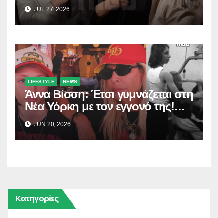
Σαλέα
JUL 27, 2026
LIFESTYLE
NEWS
Άννα Βίσση: Έτσι γυμνάζεται στη
Νέα Υόρκη με τον εγγονό της!
(Δείτε το βίντεο)
JUN 20, 2026
Κατηγορίες