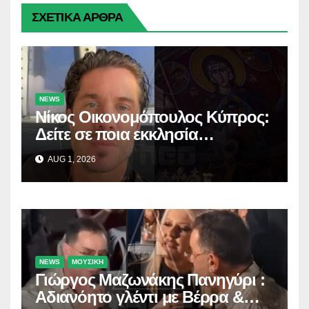
ΣΧΕΤΙΚΑ ΑΡΘΡΑ
NEWS
Νίκος Οικονομόπουλος Κύπρος:
Δείτε σε ποια εκκλησία
προσκύνησε!
AUG 1, 2026
NEWS
ΜΟΥΣΙΚΗ
Γιώργος Μαζωνάκης Πανηγύρι :
Αδιανόητο γλέντι με Βέρρα &