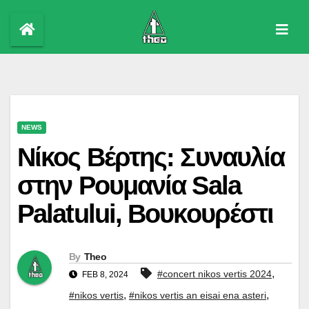
Skip
to
content
NEWS
Νίκος Βέρτης: Συναυλία
στην Ρουμανία Sala
Palatului, Βουκουρέστι
By
Theo
,
#concert nikos vertis 2024
FEB 8, 2024
,
,
#nikos vertis
#nikos vertis an eisai ena asteri