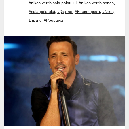
,
,
#nikos vertis sala palatului
#nikos vertis songs
,
,
,
#sala palatului
#βερτησ
#βουκουρέστι
#Νίκος
,
Βέρτης
#Ρουμανία