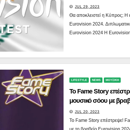
JUL 29, 2023
Θα αποκλειστεί η Κύπρος; Η 
Eurovision 2024. Διπλωματικ
Eurovision 2024 Η Eurovisi
LIFESTYLE
NEWS
ΜΟΥΣΙΚΗ
Το Fame Story επέστρ
μουσικό σόου με βραβε
JUL 20, 2023
Το Fame Story επέστρεψε! Fa
με το βραβείο Eurovision 20