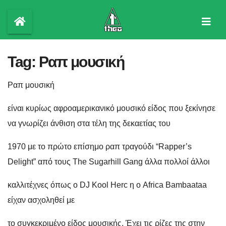
Skip
to
content
Tag:
Ραπ μουσική
Ραπ μουσική
είναι κυρίως αφροαμερικανικό μουσικό είδος που ξεκίνησε
να γνωρίζει άνθιση στα τέλη της δεκαετίας του
1970 με το πρώτο επίσημο ραπ τραγούδι “Rapper’s
Delight” από τους The Sugarhill Gang άλλα πολλοί άλλοι
καλλιτέχνες όπως o DJ Kool Herc η ο Africa Bambaataa
είχαν ασχοληθεί με
το συγκεκριμένο είδος μουσικής. Έχει τις ρίζες της στην