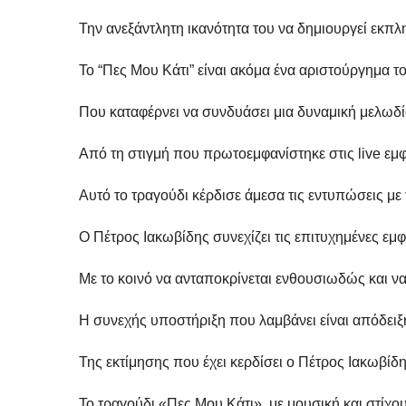
Την ανεξάντλητη ικανότητα του να δημιουργεί εκπλ
Το “Πες Μου Κάτι” είναι ακόμα ένα αριστούργημα τ
Που καταφέρνει να συνδυάσει μια δυναμική μελωδία
Από τη στιγμή που πρωτοεμφανίστηκε στις live εμφ
Αυτό το τραγούδι κέρδισε άμεσα τις εντυπώσεις με 
Ο Πέτρος Ιακωβίδης συνεχίζει τις επιτυχημένες εμ
Με το κοινό να ανταποκρίνεται ενθουσιωδώς και να 
Η συνεχής υποστήριξη που λαμβάνει είναι απόδειξ
Της εκτίμησης που έχει κερδίσει ο Πέτρος Ιακωβί
Το τραγούδι «Πες Μου Κάτι», με μουσική και στίχο