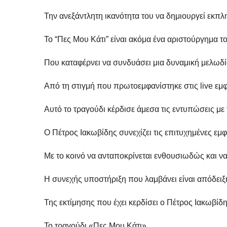
Την ανεξάντλητη ικανότητα του να δημιουργεί εκπλ
Το “Πες Μου Κάτι” είναι ακόμα ένα αριστούργημα τ
Που καταφέρνει να συνδυάσει μια δυναμική μελωδία
Από τη στιγμή που πρωτοεμφανίστηκε στις live εμφ
Αυτό το τραγούδι κέρδισε άμεσα τις εντυπώσεις με 
Ο Πέτρος Ιακωβίδης συνεχίζει τις επιτυχημένες εμ
Με το κοινό να ανταποκρίνεται ενθουσιωδώς και να 
Η συνεχής υποστήριξη που λαμβάνει είναι απόδειξ
Της εκτίμησης που έχει κερδίσει ο Πέτρος Ιακωβί
Το τραγούδι «Πες Μου Κάτι»,