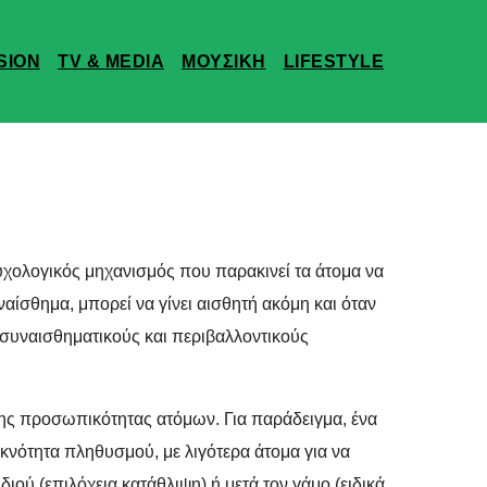
SION
TV & MEDIA
ΜΟΥΣΙΚΗ
LIFESTYLE
χολογικός μηχανισμός που παρακινεί τα άτομα να
αίσθημα, μπορεί να γίνει αισθητή ακόμη και όταν
 συναισθηματικούς και περιβαλλοντικούς
της προσωπικότητας ατόμων. Για παράδειγμα, ένα
υκνότητα πληθυσμού, με λιγότερα άτομα για να
ιού (επιλόχεια κατάθλιψη) ή μετά τον γάμο (ειδικά