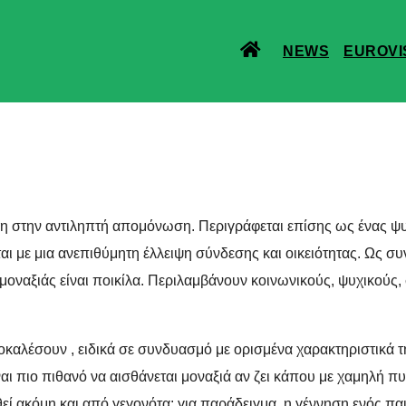
NEWS
EUROVI
η στην αντιληπτή απομόνωση. Περιγράφεται επίσης ως ένας ψυ
ι με μια ανεπιθύμητη έλλειψη σύνδεσης και οικειότητας. Ως συν
μοναξιάς είναι ποικίλα. Περιλαμβάνουν κοινωνικούς, ψυχικούς,
ροκαλέσουν , ειδικά σε συνδυασμό με ορισμένα χαρακτηριστικά 
ναι πιο πιθανό να αισθάνεται μοναξιά αν ζει κάπου με χαμηλή π
 ακόμη και από γεγονότα: για παράδειγμα, η γέννηση ενός παιδ