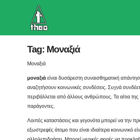
Skip
to
content
Tag:
Μοναξιά
Μοναξιά
μοναξιά
είναι δυσάρεστη συναισθηματική απάντησ
αναζητήσουν κοινωνικές συνδέσεις. Συχνά συνδέετα
περιβάλλεται από άλλους ανθρώπους. Τα αίτια της 
παράγοντες.
Λοιπές καταστάσεις και γεγονότα μπορεί να την π
εξωστρεφές άτομο που είναι ιδιαίτερα κοινωνικό εί
αλληλεπιδράσει. Μπορεί μερικές φορές να προκληθεί