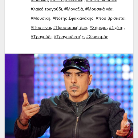
,
,
,
#λαϊκό τραγούδι
#Μοναξιά
#Μουσικά νέα
,
,
,
#Μουσική
#Νότης Σφακιανάκης
#πού βρίσκεται
,
,
,
,
#Πού είναι
#Προσωπική ζωή
#Σήμερα
#Σχέση
,
,
#Τραγούδι
#Τραγουδιστής
#Χωρισμός