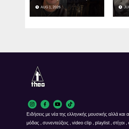
Κύπρος: Δείτε σε
Αδι
AUG 1, 2026
JUL
ποια εκκλησία
Βέ
προσκύνησε!
Ειδήσεις με νέα της ελληνικής μουσικής αλλά και απ
μόδας , συνεντεύξεις , video clip , playlist , στίχοι 