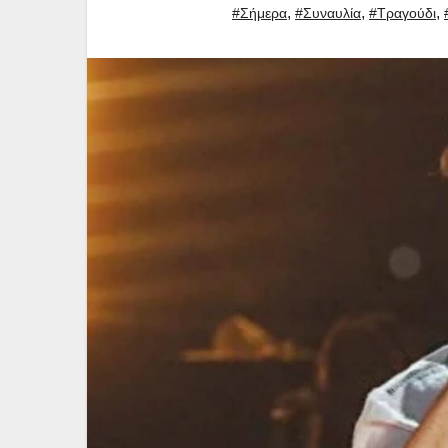
,
,
,
#Σήμερα
#Συναυλία
#Τραγούδι