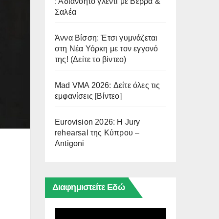
: Αδιανόητο γλέντι με Βέρρα &
Σαλέα
Άννα Βίσση: Έτσι γυμνάζεται
στη Νέα Υόρκη με τον εγγονό
της! (Δείτε το βίντεο)
Mad VMA 2026: Δείτε όλες τις
εμφανίσεις [Βίντεο]
Eurovision 2026: Η Jury
rehearsal της Κύπρου –
Antigoni
Διαφημιστείτε Εδώ