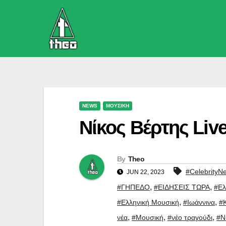
Skip
to
content
NEWS
ΜΟΥΣΙΚΗ
Νίκος Βέρτης Live
By
Theo
#CelebrityN
JUN 22, 2023
,
,
#ΓΗΠΕΔΟ
#ΕΙΔΗΣΕΙΣ ΤΩΡΑ
#Ελ
,
,
#Ελληνική Μουσική
#Ιωάννινα
#Κ
,
,
,
νέα
#Μουσική
#νέο τραγούδι
#Ν