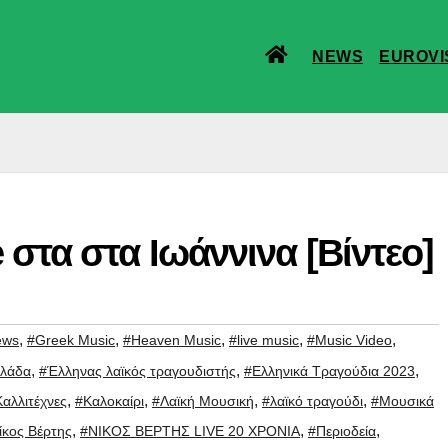
NEWS
EUROVI
 στα στα Ιωάννινα [Βίντεο]
,
,
,
,
,
ews
#Greek Music
#Heaven Music
#live music
#Music Video
,
,
,
λάδα
#Έλληνας λαϊκός τραγουδιστής
#Ελληνικά Τραγούδια 2023
,
,
,
,
αλλιτέχνες
#Καλοκαίρι
#Λαϊκή Μουσική
#λαϊκό τραγούδι
#Μουσικά
,
,
,
ίκος Βέρτης
#ΝΙΚΟΣ ΒΕΡΤΗΣ LIVE 20 ΧΡΟΝΙΑ
#Περιοδεία