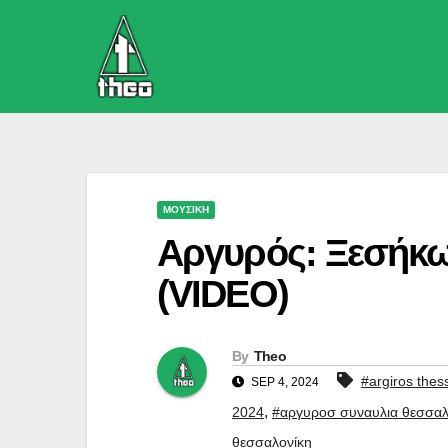
Skip
to
content
ΜΟΥΣΙΚΗ
Αργυρός: Ξεσήκω
(VIDEO)
By
Theo
#argiros thess
SEP 4, 2024
,
2024
#αργυροσ συναυλια θεσσαλ
θεσσαλονίκη