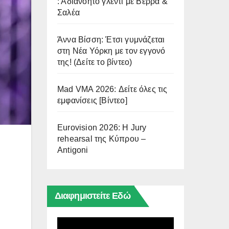
: Αδιανόητο γλέντι με Βέρρα &
Σαλέα
Άννα Βίσση: Έτσι γυμνάζεται
στη Νέα Υόρκη με τον εγγονό
της! (Δείτε το βίντεο)
Mad VMA 2026: Δείτε όλες τις
εμφανίσεις [Βίντεο]
Eurovision 2026: Η Jury
rehearsal της Κύπρου –
Antigoni
Διαφημιστείτε Εδώ