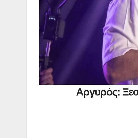
Αργυρός: Ξε