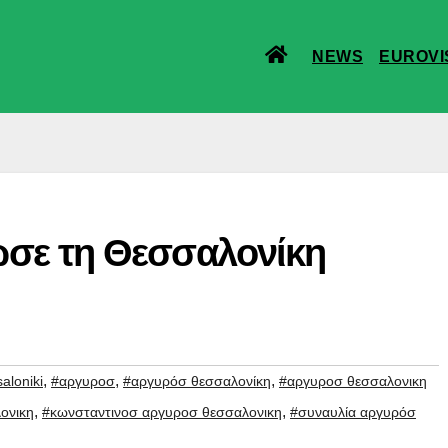
NEWS
EUROVI
σε τη Θεσσαλονίκη
,
,
,
aloniki
#αργυροσ
#αργυρόσ θεσσαλονίκη
#αργυροσ θεσσαλονικη
,
,
ονικη
#κωνσταντινοσ αργυροσ θεσσαλονικη
#συναυλία αργυρόσ