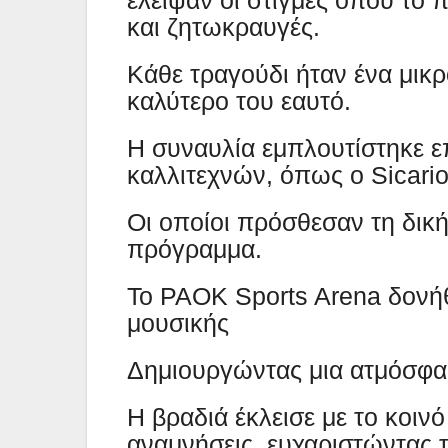
και ζητωκραυγές.
Κάθε τραγούδι ήταν ένα μικρό
καλύτερo του εαυτό.
Η συναυλία εμπλουτίστηκε ε
καλλιτεχνών, όπως ο Sicario
Οι οποίοι πρόσθεσαν τη δική
πρόγραμμα.
Το PAOK Sports Arena δονήθ
μουσικής
Δημιουργώντας μια ατμόσφαι
Η βραδιά έκλεισε με το κοιν
αναμνήσεις, ευχαριστώντας 