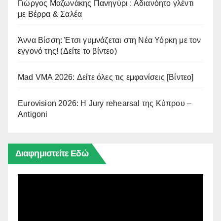
Γιώργος Μαζωνάκης Πανηγύρι : Αδιανόητο γλέντι
με Βέρρα & Σαλέα
Άννα Βίσση: Έτσι γυμνάζεται στη Νέα Υόρκη με τον
εγγονό της! (Δείτε το βίντεο)
Mad VMA 2026: Δείτε όλες τις εμφανίσεις [Βίντεο]
Eurovision 2026: Η Jury rehearsal της Κύπρου –
Antigoni
Διαφημιστείτε Εδώ