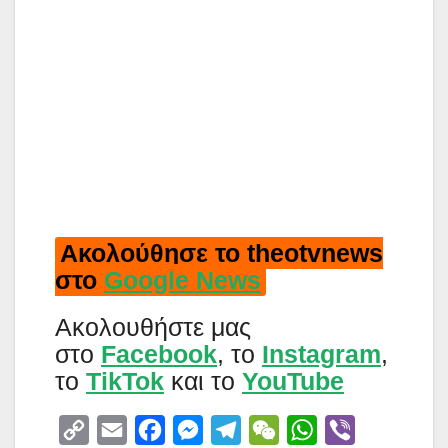
Ακολούθησε το theotvnews
στο
Google News
Aκολουθήστε μας
στο
Facebook
, το
Instagram
,
το
TikTok
και το
YouTube
C
E
F
M
T
W
W
V