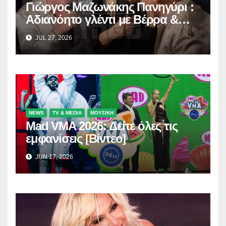
Γιώργος Μαζωνάκης Πανηγύρι :
Αδιανόητο γλέντι με Βέρρα &
Σαλέα
JUL 27, 2026
NEWS
TV & MEDIA
ΜΟΥΣΙΚΗ
Mad VMA 2026: Δείτε όλες τις
εμφανίσεις [Βίντεο]
JUN 17, 2026