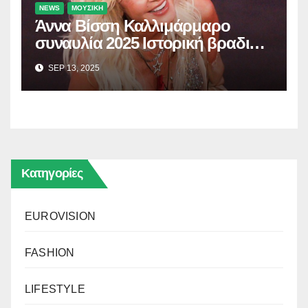
NEWS
ΜΟΥΣΙΚΗ
Άννα Βίσση Καλλιμάρμαρο
συναυλία 2025 Ιστορική βραδιά
με 65.000 θεατές – Bίντεο
SEP 13, 2025
Κατηγορίες
EUROVISION
FASHION
LIFESTYLE