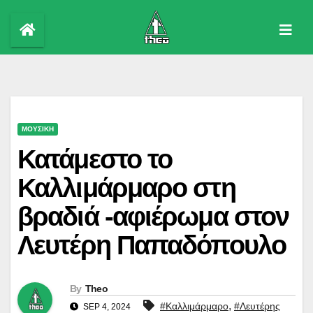
Skip
to
content
ΜΟΥΣΙΚΗ
Κατάμεστο το
Καλλιμάρμαρο στη
βραδιά -αφιέρωμα στον
Λευτέρη Παπαδόπουλο
By
Theo
,
#Καλλιμάρμαρο
#Λευτέρης
SEP 4, 2024