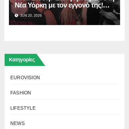
Νέα Υόρκη με τον εγγονό της!
(Δείτε το βίντεο)
JUN 20, 2026
Κατηγορίες
EUROVISION
FASHION
LIFESTYLE
NEWS