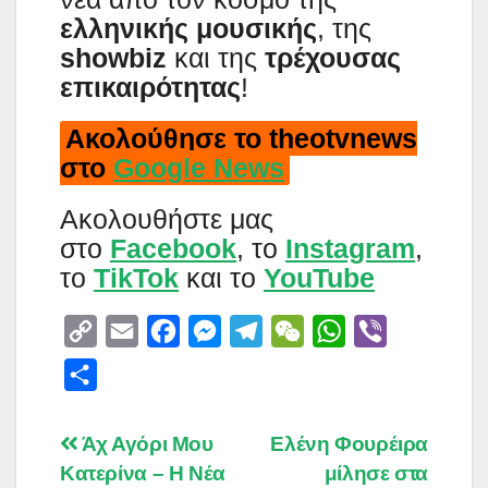
ελληνικής μουσικής
, της
showbiz
και της
τρέχουσας
επικαιρότητας
!
Ακολούθησε το theotvnews
στο
Google News
Aκολουθήστε μας
στο
Facebook
, το
Instagram
,
το
TikTok
και το
YouTube
C
E
F
M
T
W
W
V
o
m
a
e
e
e
h
i
S
p
a
c
s
l
C
a
b
h
y
i
e
s
e
h
t
e
a
Post
Άχ Αγόρι Μου
Ελένη Φουρέιρα
L
l
b
e
g
a
s
r
Κατερίνα – Η Νέα
μίλησε στα
r