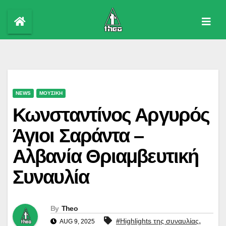
Skip
to
content
NEWS
ΜΟΥΣΙΚΗ
Κωνσταντίνος Αργυρός
Άγιοι Σαράντα –
Αλβανία Θριαμβευτική
Συναυλία
By
Theo
,
#Highlights της συναυλίας
AUG 9, 2025