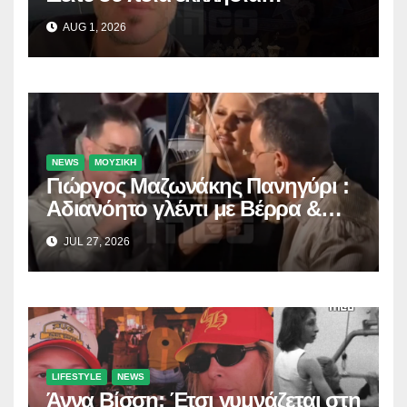
προσκύνησε!
AUG 1, 2026
NEWS
ΜΟΥΣΙΚΗ
Γιώργος Μαζωνάκης Πανηγύρι :
Αδιανόητο γλέντι με Βέρρα &
Σαλέα
JUL 27, 2026
LIFESTYLE
NEWS
Άννα Βίσση: Έτσι γυμνάζεται στη