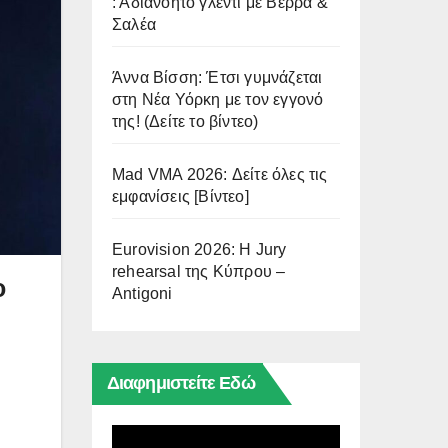
: Αδιανόητο γλέντι με Βέρρα &
Σαλέα
Άννα Βίσση: Έτσι γυμνάζεται
στη Νέα Υόρκη με τον εγγονό
της! (Δείτε το βίντεο)
Mad VMA 2026: Δείτε όλες τις
εμφανίσεις [Βίντεο]
Eurovision 2026: Η Jury
rehearsal της Κύπρου –
ο
Antigoni
Διαφημιστείτε Εδώ