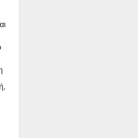
αι
ό
η
ή,