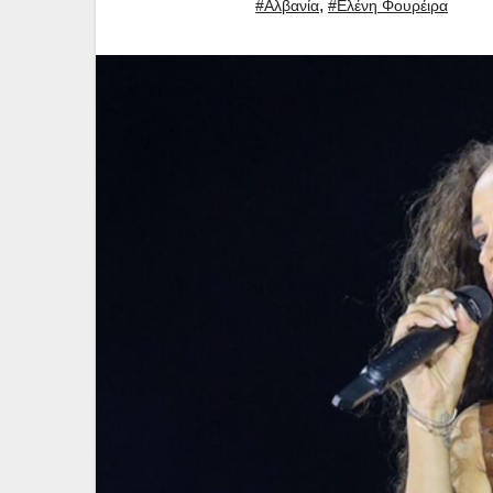
,
#Αλβανία
#Ελένη Φουρέιρα