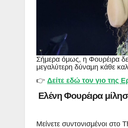
Σήμερα όμως, η Φουρέιρα δεί
μεγαλύτερη δύναμη κάθε καλ
👉
Δείτε εδώ τoν γιο της Ε
Ελένη Φουρέιρα μίλησ
Μείνετε συντονισμένοι στο 