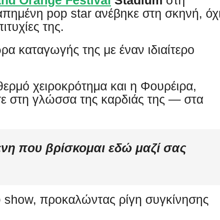
nd Orange Festival
Stadium
στη
πημένη pop star ανέβηκε στη σκηνή, όχ
ιτυχίες της.
ώρα καταγωγής της με έναν ιδιαίτερο
θερμό χειροκρότημα και η Φουρέιρα,
ε στη γλώσσα της καρδιάς της — στα
νη που βρίσκομαι εδώ μαζί σας
υ show, προκαλώντας ρίγη συγκίνησης