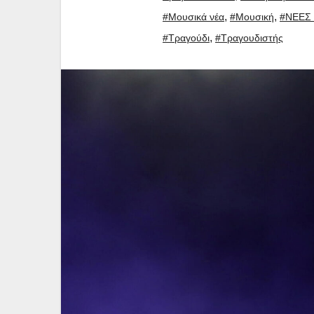
,
,
#Μουσικά νέα
#Μουσική
#ΝΕΕΣ 
,
#Τραγούδι
#Τραγουδιστής