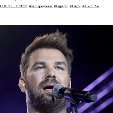
,
,
,
,
,
ΕΠΙΤΥΧΙΕΣ 2023
#νέο τραγούδι
#Σήμερα
#Στίχοι
#Συναυλία