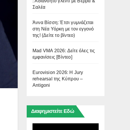
: Αδιανόητο γλέντι με Βέρρα &
Σαλέα
Άννα Βίσση: Έτσι γυμνάζεται
στη Νέα Υόρκη με τον εγγονό
της! (Δείτε το βίντεο)
Mad VMA 2026: Δείτε όλες τις
εμφανίσεις [Βίντεο]
Eurovision 2026: Η Jury
rehearsal της Κύπρου –
Antigoni
Διαφημιστείτε Εδώ