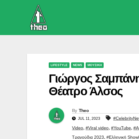
Skip
to
content
LIFESTYLE
NEWS
ΜΟΥΣΙΚΗ
Γιώργος Σαμπάν
Θέατρο Άλσος
By
Theo
#CelebrityN
JUL 11, 2023
,
,
,
Video
#Viral video
#YouTube
#Α
,
Τραγούδια 2023
#Ελληνική Show