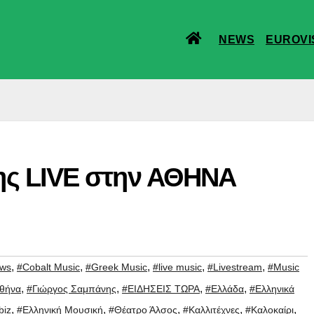
NEWS
EUROVI
ης LIVE στην ΑΘΗΝΑ
,
,
,
,
,
ews
#Cobalt Music
#Greek Music
#live music
#Livestream
#Music
,
,
,
,
θήνα
#Γιώργος Σαμπάνης
#ΕΙΔΗΣΕΙΣ ΤΩΡΑ
#Ελλάδα
#Ελληνικά
,
,
,
,
,
biz
#Ελληνική Μουσική
#Θέατρο Άλσος
#Καλλιτέχνες
#Καλοκαίρι