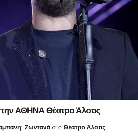
στην ΑΘΗΝΑ Θέατρο Άλσος
αμπάνη
:
Ζωντανά
στο
Θέατρο Άλσος