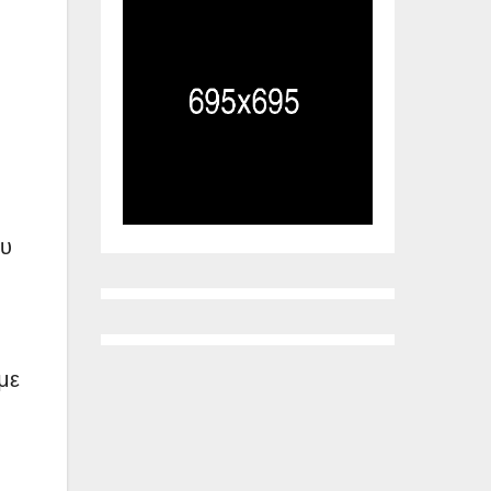
ου
με