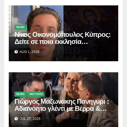
NEWS
Νίκος Οικονομόπουλος Κύπρος:
Δείτε σε ποια εκκλησία
προσκύνησε!
AUG 1, 2026
NEWS
ΜΟΥΣΙΚΗ
Γιώργος Μαζωνάκης Πανηγύρι :
Αδιανόητο γλέντι με Βέρρα &
Σαλέα
JUL 27, 2026