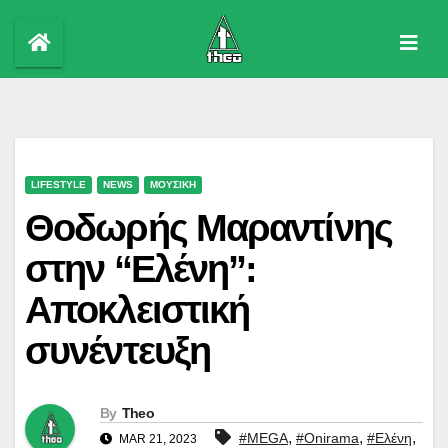
Skip
to
content
LIFESTYLE
NEWS
ΜΟΥΣΙΚΗ
Θοδωρής Μαραντίνης
στην “Ελένη”:
Αποκλειστική
συνέντευξη
By
Theo
,
,
,
#MEGA
#Onirama
#Ελένη
MAR 21, 2023