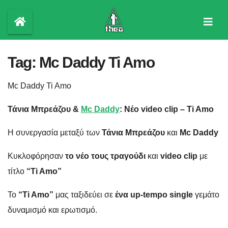
Skip
to
content
Tag:
Mc Daddy Ti Amo
Mc Daddy Ti Amo
Τάνια Μπρεάζου &
Mc Daddy
: Νέο video clip – Ti Amo
Η συνεργασία μεταξύ των
Τάνια Μπρεάζου
και
Mc Daddy
Κυκλοφόρησαν
το νέο τους τραγούδι
και
video clip
με
τίτλο
“Ti Amo”
Το
“Ti Amo”
μας ταξιδεύει σε
ένα up-tempo single
γεμάτο
δυναμισμό και ερωτισμό.