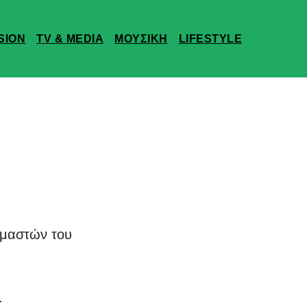
SION
TV & MEDIA
ΜΟΥΣΙΚΗ
LIFESTYLE
αυμαστών του
.