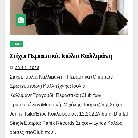
ΣΤΙΧΟΙ
Στίχοι Περαστικά: Ιούλια Καλλιμάνη
JAN 6, 2023
Στίχοι: Ιούλια Καλλιμάνη – Περαστικά (Club των
Ερωτευμένων) Καλλιτέχνης: Ιουλία
ΚαλλιμάνηΤραγούδι: Περαστικά (Club των
Ερωτευμένων)Μουσική: Μιχάλης ΤουρατζίδηςΣτίχοι:
Jenny TsikoΈτος Κυκλοφορίας: 12.2022Album: Digital
SingleΕταιρία: Panik Records Στίχοι – Lyrics Καλώς
όρισες στοClub των…