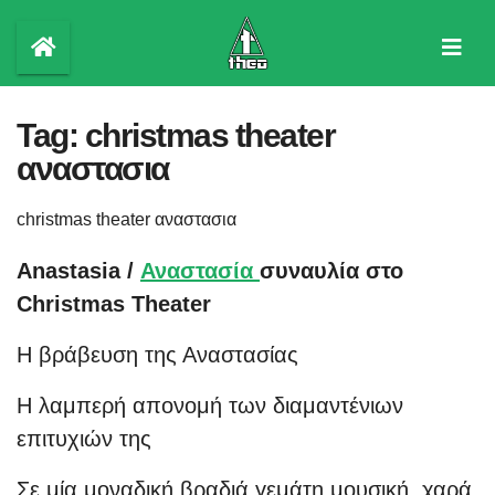
Skip
to
content
Tag:
christmas theater
αναστασια
christmas theater αναστασια
Anastasia /
Αναστασία
συναυλία στο
Christmas Theater
Η βράβευση της Αναστασίας
Η λαμπερή απονομή των διαμαντένιων
επιτυχιών της
Σε μία μοναδική βραδιά γεμάτη μουσική, χαρά