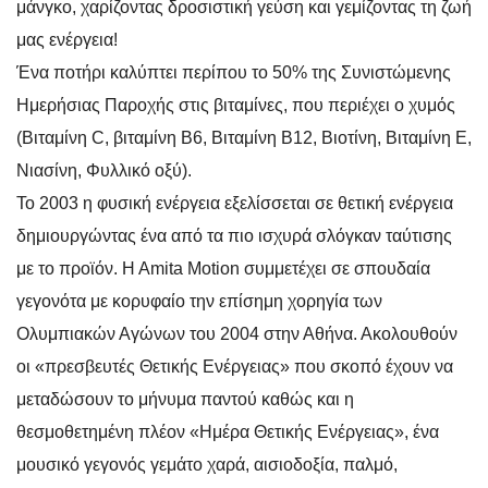
μάνγκο, χαρίζοντας δροσιστική γεύση και γεμίζοντας τη ζωή
μας ενέργεια!
Ένα ποτήρι καλύπτει περίπου το 50% της Συνιστώμενης
Ημερήσιας Παροχής στις βιταμίνες, που περιέχει ο χυμός
(Βιταμίνη C, βιταμίνη B6, Βιταμίνη Β12, Βιοτίνη, Βιταμίνη Ε,
Νιασίνη, Φυλλικό οξύ).
Το 2003 η φυσική ενέργεια εξελίσσεται σε θετική ενέργεια
δημιουργώντας ένα από τα πιο ισχυρά σλόγκαν ταύτισης
με το προϊόν. H Amita Motion συμμετέχει σε σπουδαία
γεγονότα με κορυφαίο την επίσημη χορηγία των
Ολυμπιακών Αγώνων του 2004 στην Αθήνα. Ακολουθούν
οι «πρεσβευτές Θετικής Ενέργειας» που σκοπό έχουν να
μεταδώσουν το μήνυμα παντού καθώς και η
θεσμοθετημένη πλέον «Ημέρα Θετικής Ενέργειας», ένα
μουσικό γεγονός γεμάτο χαρά, αισιοδοξία, παλμό,