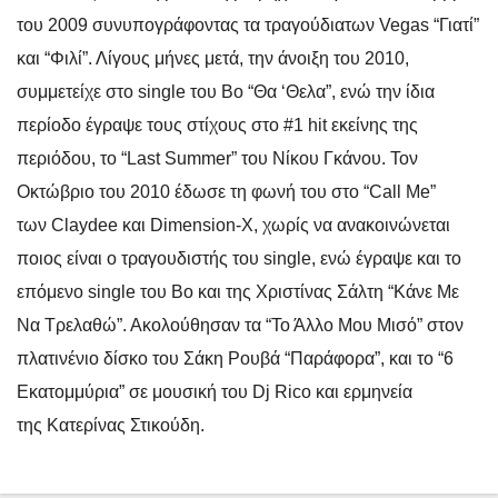
του 2009 συνυπογράφοντας τα τραγούδια
των Vegas “Γιατί”
και “Φιλί”. Λίγους μήνες μετά, την άνοιξη του 2010,
συμμετείχε στο single του Bo “Θα ‘Θελα”, ενώ την ίδια
περίοδο έγραψε τους στίχους στο #1 hit εκείνης της
περιόδου, το “Last Summer” του Νίκου Γκάνου. Τον
Οκτώβριο του 2010 έδωσε τη φωνή του στο “Call Me”
των Claydee και Dimension-X, χωρίς να ανακοινώνεται
ποιος είναι ο τραγουδιστής του single, ενώ έγραψε και το
επόμενο single του Bo και της Χριστίνας Σάλτη “Κάνε Με
Να Τρελαθώ”. Ακολούθησαν τα “Το Άλλο Μου Μισό” στον
πλατινένιο δίσκο του Σάκη Ρουβά “Παράφορα”, και το “6
Εκατομμύρια” σε μουσική του Dj Rico και ερμηνεία
της Κατερίνας Στικούδη.