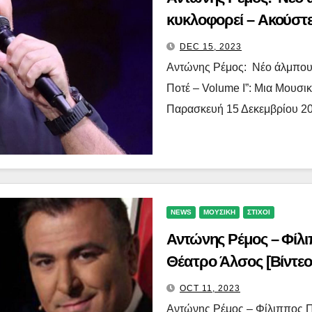
κυκλοφορεί – Ακούστε
DEC 15, 2023
Αντώνης Ρέμος: Νέο άλμπουμ
Ποτέ – Volume I”: Μια Μουσι
Παρασκευή 15 Δεκεμβρίου 202
NEWS
ΜΟΥΣΙΚΗ
ΣΤΙΧΟΙ
Αντώνης Ρέμος – Φίλι
Θέατρο Άλσος [Βίντεο
OCT 11, 2023
Αντώνης Ρέμος – Φίλιππος Π