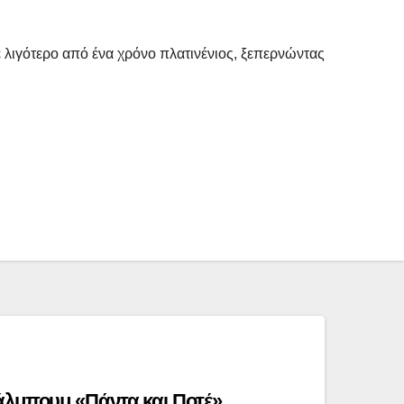
ε λιγότερο από ένα χρόνο πλατινένιος, ξεπερνώντας
άλμπουμ «Πάντα και Ποτέ»