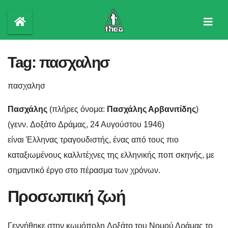
Skip
to
content
Tag:
πασχαλησ
πασχαλησ
Πασχάλης
(πλήρες όνομα:
Πασχάλης Αρβανιτίδης
)
(γενν. Δοξάτο Δράμας, 24 Αυγούστου 1946)
είναι Έλληνας τραγουδιστής, ένας από τους πιο
καταξιωμένους καλλιτέχνες της ελληνικής ποπ σκηνής, με
σημαντικό έργο στο πέρασμα των χρόνων.
Προσωπική ζωή
Γεννήθηκε στην κωμόπολη Δοξάτο του Νομού Δράμας το