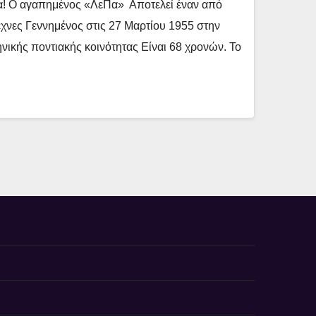
α! Ο αγαπημένος «ΛεΠα» Αποτελεί έναν από
έχνες Γεννημένος στις 27 Μαρτίου 1955 στην
νικής ποντιακής κοινότητας Είναι 68 χρονών. Το