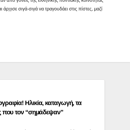
άν από γονείς της ελληνικής ποντιακής κοινότητας
άρχισε σιγά-σιγά να τραγουδάει στις πίστες, μαζί
ογραφία! Ηλικία, καταγωγή, τα
ες που τον “σημάδεψαν”