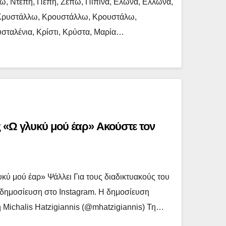
ώ, Ντέπη, Πέπη, Ζέπω, Πιπίνα, Ελώνα, Ελλώνα,
 Κρυστάλλω, Κρουστάλλω, Κρουστάλω,
σταλένια, Κρίστι, Κρύστα, Μαρία…
 «Ω γλυκύ μού έαρ» Ακούστε τον
κύ μού έαρ» Ψάλλει Για τους διαδικτυακούς του
η δημοσίευση στο Instagram. Η δημοσίευση
 Michalis Hatzigiannis (@mhatzigiannis) Τη…