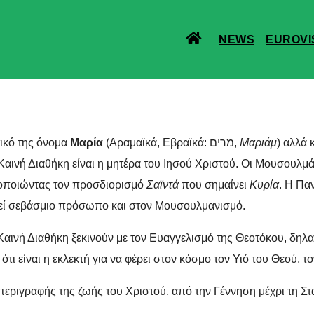
NEWS
EUROVI
τικό της όνομα
Μαρία
(Αραμαϊκά, Εβραϊκά: מרים,
Μαριάμ
) αλλά 
 Καινή Διαθήκη είναι η μητέρα του Ιησού Χριστού. Οι Μουσουλ
οποιώντας τον προσδιορισμό
Σαϊντά
που σημαίνει
Κυρία
. Η Παν
ελεί σεβάσμιο πρόσωπο και στον Μουσουλμανισμό.
αινή Διαθήκη ξεκινούν με τον Ευαγγελισμό της Θεοτόκου, δηλ
τι είναι η εκλεκτή για να φέρει στον κόσμο τον Υιό του Θεού, τ
ς περιγραφής της ζωής του Χριστού, από την Γέννηση μέχρι τη Σ