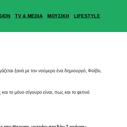
SION
TV & MEDIA
ΜΟΥΣΙΚΗ
LIFESTYLE
γάζεται ξανά με τον νούμερο ένα δημιουργό, Φοίβο,
και το μόνο σίγουρο είναι, πως και το φετινό
ε την Heaven, μετράει σχεδόν 7 χρόνια
».