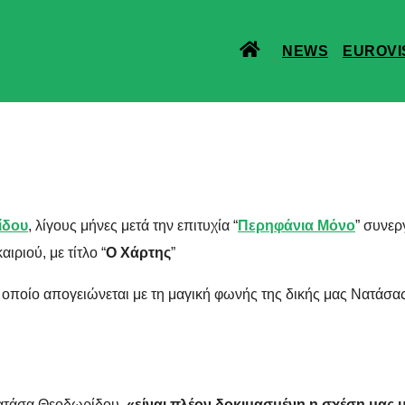
NEWS
EUROVI
ίδου
, λίγους μήνες μετά την επιτυχία “
Περηφάνια Μόνο
” συνερ
ιριού, με τίτλο “
Ο Χάρτης
”
ο οποίο απογειώνεται με τη μαγική φωνής της δικής μας Νατάσας 
Νατάσα Θεοδωρίδου,
«είναι πλέον δοκιμασμένη η σχέση μας μ