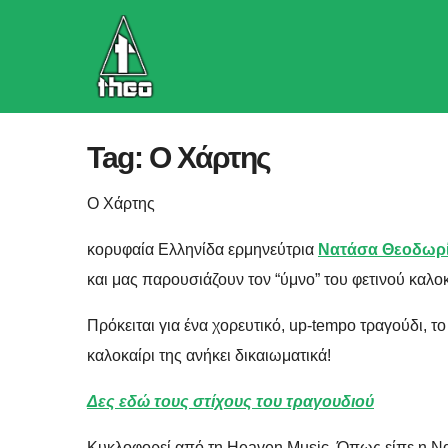
Skip
to
content
Tag:
Ο Χάρτης
Ο Χάρτης
κορυφαία Ελληνίδα ερμηνεύτρια
Νατάσα Θεοδωρ
και μας παρουσιάζουν τον “ύμνο” του φετινού καλοκα
Πρόκειται για ένα χορευτικό, up-tempo τραγούδι, τ
καλοκαίρι της ανήκει δικαιωματικά!
Δες εδώ τους στίχους του τραγουδιού
Κυκλοφορεί από τη Heaven Music. Όπως είπε η 